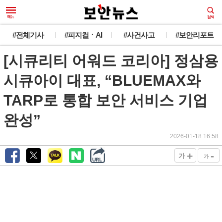
#전체기사
#피지컬ㆍAI
#사건사고
#보안리포트
[시큐리티 어워드 코리아] 정삼용
시큐아이 대표, “BLUEMAX와
TARP로 통합 보안 서비스 기업
완성”
2026-01-18 16:58
+
-
가
가