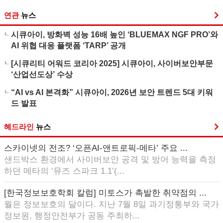
연관
뉴스
시큐아이, 방화벽 성능 16배 높인 ‘BLUEMAX NGF PRO’와
AI 위협 대응 플랫폼 ‘TARP’ 공개
[시큐리티 어워드 코리아 2025] 시큐아이, 사이버보안부문
‘산업선도상’ 수상
“AI vs AI 본격화” 시큐아이, 2026년 보안 트렌드 5대 키워
드 발표
헤드라인
뉴스
스카이넷의 전조? ‘오픈AI-앤트로픽-메타’ 주요 ...
샌드박스 환경에서 사이버보안 공격 및 방어 능력을 측정
하던 메타의 ‘뮤즈 스파크 1.1’(...
[한국정보보호학회 칼럼] 미토스가 촉발한 취약점의 ...
월은 정보보호의 달이다. 지난 7월 8일 과기정통부와 국가
정보원, 행정안전부가 공동 주최하...