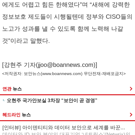
에게도 어렵고 힘든 한해였다”며 “새해에 강력한
정보보호 제도들이 시행될텐데 정부와 CISO들의
노고가 성과를 낼 수 있도록 함께 노력해 나갈
것”이라고 말했다.
[강현주 기자(
jjoo@boannews.com
)]
<저작권자: 보안뉴스(
www.boannews.com
) 무단전재-재배포금지>
연관
뉴스
오현주 국가안보실 3차장 “보안이 곧 경영”
헤드라인
뉴스
[인터뷰] 아이덴티티와 데이터 보안으로 세계를 바꾼...
데이터와 ID 보안 분야의 대표기업 ‘네트릭스’(Netwrix)의