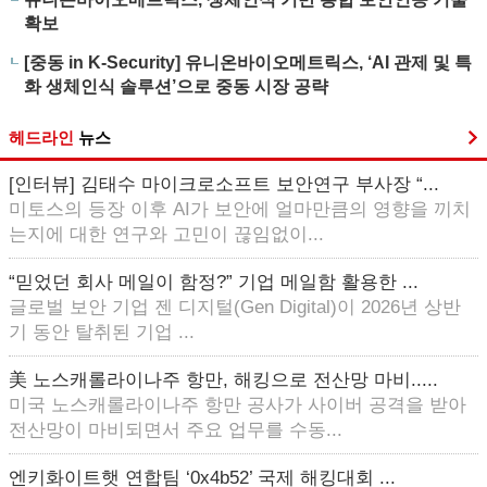
확보
[중동 in K-Security] 유니온바이오메트릭스, ‘AI 관제 및 특
화 생체인식 솔루션’으로 중동 시장 공략
헤드라인
뉴스
[인터뷰] 김태수 마이크로소프트 보안연구 부사장 “...
미토스의 등장 이후 AI가 보안에 얼마만큼의 영향을 끼치
는지에 대한 연구와 고민이 끊임없이...
“믿었던 회사 메일이 함정?” 기업 메일함 활용한 ...
글로벌 보안 기업 젠 디지털(Gen Digital)이 2026년 상반
기 동안 탈취된 기업 ...
美 노스캐롤라이나주 항만, 해킹으로 전산망 마비.....
미국 노스캐롤라이나주 항만 공사가 사이버 공격을 받아
전산망이 마비되면서 주요 업무를 수동...
엔키화이트햇 연합팀 ‘0x4b52’ 국제 해킹대회 ...