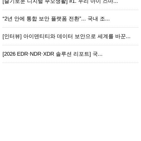
[슬기로운 디지털 부모생활] #1. 우리 아이 스마...
“2년 안에 통합 보안 플랫폼 전환”... 국내 조...
[인터뷰] 아이덴티티와 데이터 보안으로 세계를 바꾼...
[2026 EDR·NDR·XDR 솔루션 리포트] 국...