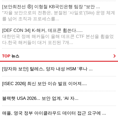
[보안최전선 ⑧] 이형철 KB국민은행 팀장 “보안 ...
“자율 보안으로의 전환은, 분절된 ‘사일로’(Silo) 운영 체계
를 넘어 조직과 프로세스를...
[DEF CON 34] K-해커, 데프콘 휩쓴다.....
대한민국 정예 해커들이 올해 데프콘 CTF 본선을 휩쓸었
다.한국 해커들이 대거 포진된 7개...
TOP
뉴스
[양자와 보안] 탈레스, 양자 내성 HSM ‘루나 ...
[ISEC 2026] 최신 보안 이슈 발표 이어져....
블랙햇 USA 2026... 보안 업계, ‘AI 자...
애플, 영국 정부 아이클라우드 데이터 접근 요구에 ...