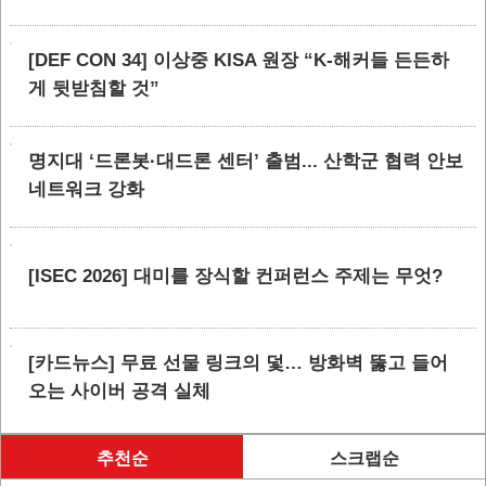
[DEF CON 34] 이상중 KISA 원장 “K-해커들 든든하
게 뒷받침할 것”
명지대 ‘드론봇·대드론 센터’ 출범... 산학군 협력 안보
네트워크 강화
[ISEC 2026] 대미를 장식할 컨퍼런스 주제는 무엇?
[카드뉴스] 무료 선물 링크의 덫… 방화벽 뚫고 들어
오는 사이버 공격 실체
추천순
스크랩순