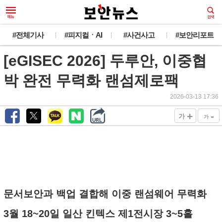
#전체기사
#피지컬ㆍAI
#사건사고
#보안리포트
[eGISEC 2026] 두루안, 이중협
박 완전 무력화 랜섬제로팩
2026-03-13 17:36
+
-
가
가
문서보안과 백업 결합해 이중 랜섬웨어 무력화
3월 18~20일 일산 킨텍스 제1전시장 3~5홀