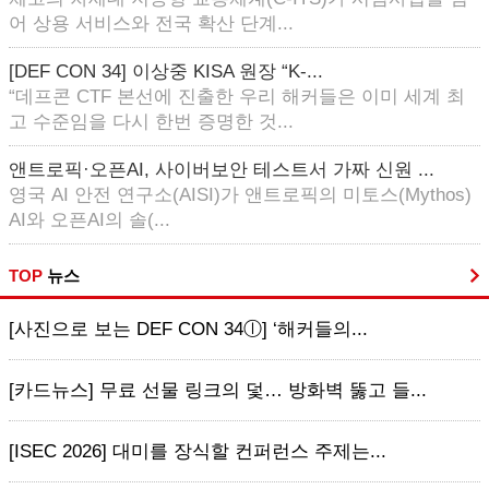
어 상용 서비스와 전국 확산 단계...
[DEF CON 34] 이상중 KISA 원장 “K-...
“데프콘 CTF 본선에 진출한 우리 해커들은 이미 세계 최
고 수준임을 다시 한번 증명한 것...
앤트로픽·오픈AI, 사이버보안 테스트서 가짜 신원 ...
영국 AI 안전 연구소(AISI)가 앤트로픽의 미토스(Mythos)
AI와 오픈AI의 솔(...
TOP
뉴스
[사진으로 보는 DEF CON 34ⓛ] ‘해커들의...
[카드뉴스] 무료 선물 링크의 덫… 방화벽 뚫고 들...
[ISEC 2026] 대미를 장식할 컨퍼런스 주제는...