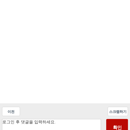
이전
스크랩하기