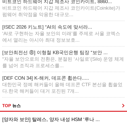
비트코인 하드웨어 지갑 제조사 코인카이트, 8860...
비트코인 하드웨어 지갑 제조사 코인카이트(Coinkite)가
펌웨어 취약점을 악용한 대규모...
[ISEC 2026 키노트] “AI의 속도에 맞서라...
‘AI로 구현하는 자율 보안의 미래’를 주제로 서울 코엑스
에서 열리는 아시아 최대 정보보호...
[보안최전선 ⑧] 이형철 KB국민은행 팀장 “보안 ...
“자율 보안으로의 전환은, 분절된 ‘사일로’(Silo) 운영 체계
를 넘어 조직과 프로세스를...
[DEF CON 34] K-해커, 데프콘 휩쓴다.....
대한민국 정예 해커들이 올해 데프콘 CTF 본선을 휩쓸었
다.한국 해커들이 대거 포진된 7개...
TOP
뉴스
[양자와 보안] 탈레스, 양자 내성 HSM ‘루나 ...