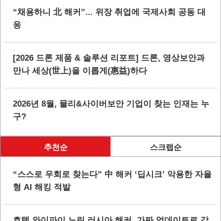
“채용하니 北 해커”... 위장 취업에 국제사회 공동 대
응
[2026 드론 제품 & 솔루션 리포트] 드론, 영상보안과
만나 세상(世上)을 이롭게(惠益)하다
2026년 8월, 물리&사이버보안 기업이 찾는 인재는 누
구?
추천순
스크랩순
“스스로 우회로 찾는다” 中 해커 ‘딥시크’ 악용한 자율
형 AI 해킹 적발
호텔 와이파이 노린 러시아 해커, 가짜 업데이트로 감