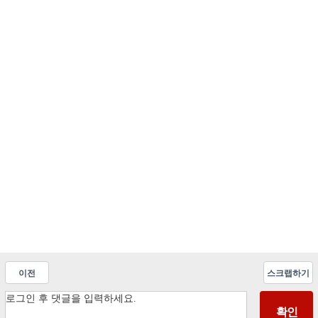
이전
스크랩하기