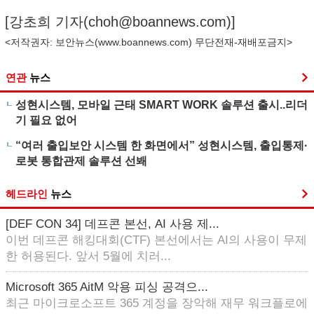
[강초희 기자(
choh@boannews.com
)]
<저작권자: 보안뉴스(
www.boannews.com
) 무단전재-재배포금지>
연관
뉴스
성현시스템, 모바일 근태 SMART WORK 솔루션 출시..리더
기 필요 없어
“여러 출입보안 시스템 한 화면에서” 성현시스템, 출입통제·
로봇 통합관제 솔루션 선봬
헤드라인
뉴스
[DEF CON 34] 데프콘 본선, AI 사용 제...
이번 데프콘 해킹대회(CTF) 본선에서는 AI의 사용이 무제
한 허용된다. 앞서 5월에 치러...
Microsoft 365 AitM 악용 피싱 공격으...
최근 마이크로소프트 365 계정을 장악해 재무 워크플로에