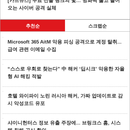
[카드뉴스] 무료 선물 링크의 덫… 방화벽 뚫고 들어
오는 사이버 공격 실체
추천순
스크랩순
Microsoft 365 AitM 악용 피싱 공격으로 계정 탈취...
급여 관련 이메일 수집
“스스로 우회로 찾는다” 中 해커 ‘딥시크’ 악용한 자율
형 AI 해킹 적발
호텔 와이파이 노린 러시아 해커, 가짜 업데이트로 감
시 악성코드 유포
샤이니헌터스 정보 유출 주장에... 브링크스 홈, 시스