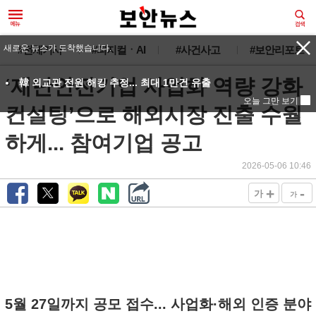
새로운 뉴스가 도착했습니다.
#전체기사
#피지컬ㆍAI
#사건사고
#보안리포트
‘재난안전기업 사업화 역량 강화
韓 외교관 전원 해킹 추정... 최대 1만건 유출
오늘 그만 보기
컨설팅’으로 해외시장 진출 수월
하게... 참여기업 공고
2026-05-06 10:46
+
-
가
가
5월 27일까지 공모 접수... 사업화·해외 인증 분야