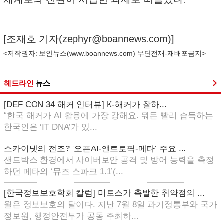
[조재호 기자(
zephyr@boannews.com
)]
<저작권자: 보안뉴스(
www.boannews.com
) 무단전재-재배포금지>
헤드라인
뉴스
[DEF CON 34 해커 인터뷰] K-해커가 잘하...
“한국 해커가 AI 활용에 가장 강해요. 뭐든 빨리 습득하는
한국인은 ‘IT DNA’가 있...
스카이넷의 전조? ‘오픈AI-앤트로픽-메타’ 주요 ...
샌드박스 환경에서 사이버보안 공격 및 방어 능력을 측정
하던 메타의 ‘뮤즈 스파크 1.1’(...
[한국정보보호학회 칼럼] 미토스가 촉발한 취약점의 ...
월은 정보보호의 달이다. 지난 7월 8일 과기정통부와 국가
정보원, 행정안전부가 공동 주최하...