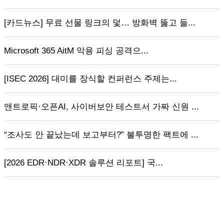
[카드뉴스] 무료 선물 링크의 덫… 방화벽 뚫고 들...
Microsoft 365 AitM 악용 피싱 공격으...
[ISEC 2026] 대미를 장식할 컨퍼런스 주제는...
앤트로픽·오픈AI, 사이버보안 테스트서 가짜 신원 ...
“조사도 안 끝났는데 보고부터?” 불투명한 팩트에 ...
[2026 EDR·NDR·XDR 솔루션 리포트] 국...