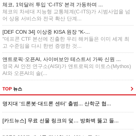
체코, 1억달러 투입 ‘C-ITS’ 본격 가동하며 ...
체코의 차세대 지능형 교통체계(C-ITS)가 시범사업을 넘
어 상용 서비스와 전국 확산 단계...
[DEF CON 34] 이상중 KISA 원장 “K-...
“데프콘 CTF 본선에 진출한 우리 해커들은 이미 세계 최
고 수준임을 다시 한번 증명한 것...
앤트로픽·오픈AI, 사이버보안 테스트서 가짜 신원 ...
영국 AI 안전 연구소(AISI)가 앤트로픽의 미토스(Mythos)
AI와 오픈AI의 솔(...
TOP
뉴스
명지대 ‘드론봇·대드론 센터’ 출범... 산학군 협...
[카드뉴스] 무료 선물 링크의 덫… 방화벽 뚫고 들...