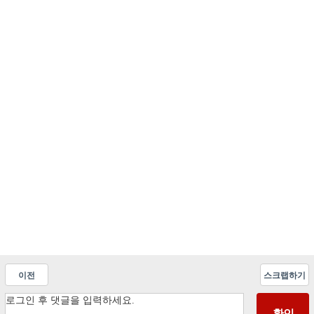
이전
스크랩하기