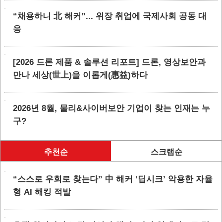
“채용하니 北 해커”... 위장 취업에 국제사회 공동 대
응
[2026 드론 제품 & 솔루션 리포트] 드론, 영상보안과
만나 세상(世上)을 이롭게(惠益)하다
2026년 8월, 물리&사이버보안 기업이 찾는 인재는 누
구?
추천순
스크랩순
“스스로 우회로 찾는다” 中 해커 ‘딥시크’ 악용한 자율
형 AI 해킹 적발