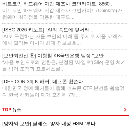
비트코인 하드웨어 지갑 제조사 코인카이트, 8860...
비트코인 하드웨어 지갑 제조사 코인카이트(Coinkite)가
펌웨어 취약점을 악용한 대규모...
[ISEC 2026 키노트] “AI의 속도에 맞서라...
‘AI로 구현하는 자율 보안의 미래’를 주제로 서울 코엑스
에서 열리는 아시아 최대 정보보호...
[보안최전선 ⑧] 이형철 KB국민은행 팀장 “보안 ...
“자율 보안으로의 전환은, 분절된 ‘사일로’(Silo) 운영 체계
를 넘어 조직과 프로세스를...
[DEF CON 34] K-해커, 데프콘 휩쓴다.....
대한민국 정예 해커들이 올해 데프콘 CTF 본선을 휩쓸었
다.한국 해커들이 대거 포진된 7개...
TOP
뉴스
[양자와 보안] 탈레스, 양자 내성 HSM ‘루나 ...