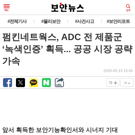
#전체기사
#물리보안
#사건사고
#보안리포트
펌킨네트웍스, ADC 전 제품군
‘녹색인증’ 획득... 공공 시장 공략
가속
2026-05-15 15:45
+
-
가
가
앞서 획득한 보안기능확인서와 시너지 기대