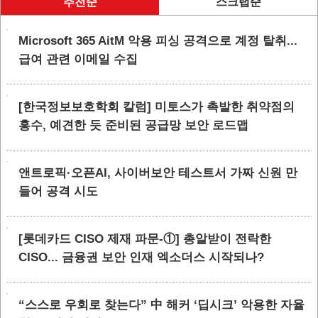
추천순
스크랩순
Microsoft 365 AitM 악용 피싱 공격으로 계정 탈취...
급여 관련 이메일 수집
[한국정보보호학회 칼럼] 미토스가 촉발한 취약점의
홍수, 예견한 듯 준비된 공급망 보안 로드맵
앤트로픽·오픈AI, 사이버보안 테스트서 가짜 신원 만
들어 공격 시도
[롯데카드 CISO 제재 파문-①] 총알받이 전락한
CISO... 금융권 보안 인재 엑소더스 시작되나?
“스스로 우회로 찾는다” 中 해커 ‘딥시크’ 악용한 자율