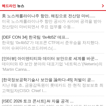
헤드라인
뉴스
美 노스캐롤라이나주 항만, 해킹으로 전산망 마비.....
미국 노스캐롤라이나주 항만 공사가 사이버 공격을 받아
전산망이 마비되면서 주요 업무를 수동...
[DEF CON 34] 한국팀 ‘0x4b52’ 데프...
한국팀 ‘0x4b52’가 데프콘 CTF에서 준우승을 차지했다.
이어 슈퍼다이스코드러버스(...
[인터뷰] 아이덴티티와 데이터 보안으로 세계를 바꾼...
데이터와 ID 보안 분야의 대표기업 ‘네트릭스’(Netwrix)의
‘Martin Canna...
[한국정보공학기술사 보안을 論하다-45] 처벌이 곧...
지난 8월 초, 금융감독원이 롯데카드 전·현직 정보보호 최
고책임자(CISO: Chief I...
[ISEC 2026 토크 콘서트] AI 자율 공격 ...