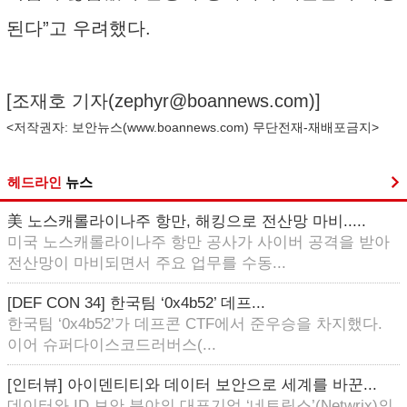
된다”고 우려했다.
[조재호 기자(
zephyr@boannews.com
)]
<저작권자: 보안뉴스(
www.boannews.com
) 무단전재-재배포금지>
헤드라인
뉴스
美 노스캐롤라이나주 항만, 해킹으로 전산망 마비.....
미국 노스캐롤라이나주 항만 공사가 사이버 공격을 받아
전산망이 마비되면서 주요 업무를 수동...
[DEF CON 34] 한국팀 ‘0x4b52’ 데프...
한국팀 ‘0x4b52’가 데프콘 CTF에서 준우승을 차지했다.
이어 슈퍼다이스코드러버스(...
[인터뷰] 아이덴티티와 데이터 보안으로 세계를 바꾼...
데이터와 ID 보안 분야의 대표기업 ‘네트릭스’(Netwrix)의