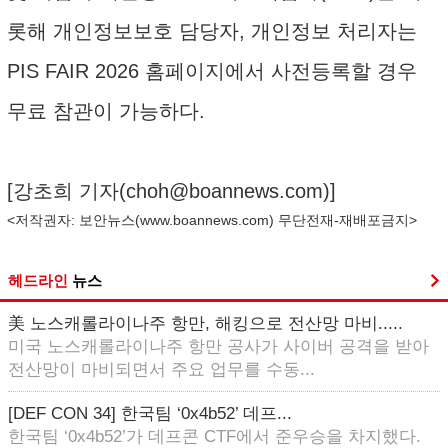
롯해 개인정보보호 담당자, 개인정보 처리자는
PIS FAIR 2026 홈페이지에서 사전등록할 경우
무료 참관이 가능하다.
[강초희 기자(
choh@boannews.com
)]
<저작권자: 보안뉴스(
www.boannews.com
) 무단전재-재배포금지>
헤드라인
뉴스
美 노스캐롤라이나주 항만, 해킹으로 전산망 마비.....
미국 노스캐롤라이나주 항만 공사가 사이버 공격을 받아
전산망이 마비되면서 주요 업무를 수동...
[DEF CON 34] 한국팀 ‘0x4b52’ 데프...
한국팀 ‘0x4b52’가 데프콘 CTF에서 준우승을 차지했다.