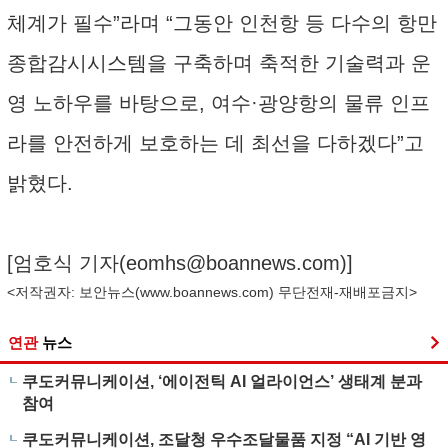
체계가 필수”라며 “그동안 인천항 등 다수의 항만
종합감시시스템을 구축하며 축적한 기술력과 운
영 노하우를 바탕으로, 여수·광양항의 물류 인프
라를 안전하게 보호하는 데 최선을 다하겠다”고
밝혔다.
[엄호식 기자(
eomhs@boannews.com
)]
<저작권자: 보안뉴스(
www.boannews.com
) 무단전재-재배포금지>
연관
뉴스
쿠도커뮤니케이션, ‘에이전틱 AI 얼라이언스’ 생태계 분과
참여
쿠도커뮤니케이션, 조달청 우수조달물품 지정 “AI 기반 영