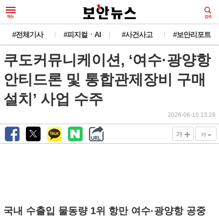
#전체기사
#피지컬ㆍAI
#사건사고
#보안리포트
쿠도커뮤니케이션, ‘여수·광양항
안티드론 및 통합관제장비 구매
설치’ 사업 수주
2026-06-10 13:28
+
-
가
가
국내 수출입 물동량 1위 항만 여수·광양항 공중