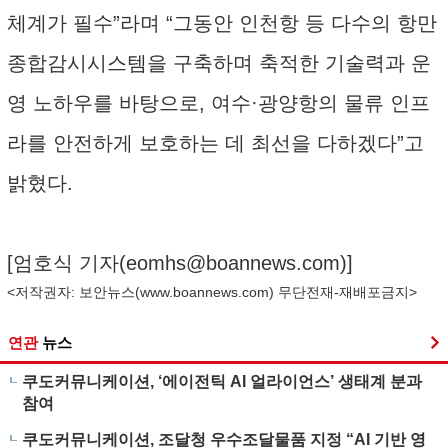
체계가 필수”라며 “그동안 인천항 등 다수의 항만
종합감시시스템을 구축하며 축적한 기술력과 운
영 노하우를 바탕으로, 여수·광양항의 물류 인프
라를 안전하게 보호하는 데 최선을 다하겠다”고
밝혔다.
[엄호식 기자(
eomhs@boannews.com
)]
<저작권자: 보안뉴스(
www.boannews.com
) 무단전재-재배포금지>
연관
뉴스
쿠도커뮤니케이션, ‘에이전틱 AI 얼라이언스’ 생태계 분과
참여
쿠도커뮤니케이션, 조달청 우수조달물품 지정 “AI 기반 영