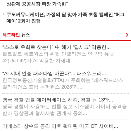
상관제 공공시장 확장 가속화”
쿠도커뮤니케이션, 가정의 달 맞아 가족 초청 캠페인 ‘허그
데이’ 2회차 진행
헤드라인
뉴스
“스스로 우회로 찾는다” 中 해커 ‘딥시크’ 악용한...
팔로알토 네트웍스의 위협 인텔리전스 연구팀 유닛
42(Unit 42)가 AI 악용한 차세대...
“AI 시대 인증 패러다임 바꾼다”... 패스워드리...
한국정보통신기술협회(TTA)가 주최하는 ‘패스워드리스
얼라이언스 포럼 콘퍼런스 2026’가...
영국 경찰 법률 데이터베이스 해킹, 경찰 등 13만...
영국 경찰이 사용하는 법률 정보 시스템이 사이버 공격을
받아 경찰관과 형사사법 관계자 등의...
미네소타 상수도 공격 이후 확대된 미국 OT 사이버...