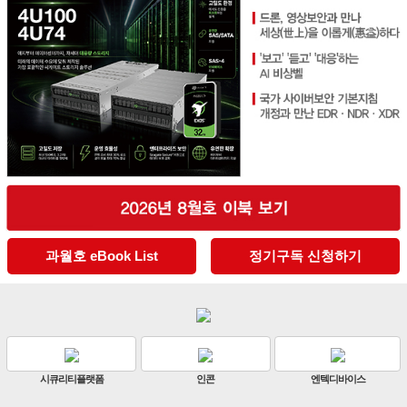
과월호 eBook List
정기구독 신청하기
디바이스
판빌코리아
하이크비전
한화