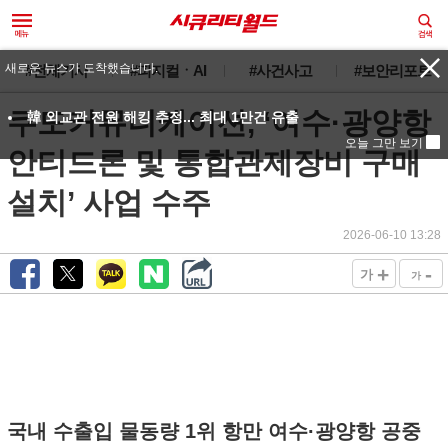
#전체기사
#피지컬ㆍAI
#사건사고
#보안리포트
쿠도커뮤니케이션, ‘여수·광양항
안티드론 및 통합관제장비 구매
설치’ 사업 수주
2026-06-10 13:28
+
-
가
가
국내 수출입 물동량 1위 항만 여수·광양항 공중