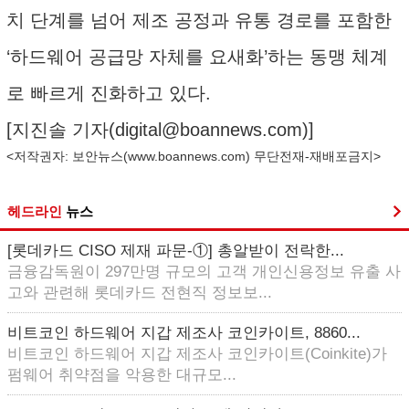
치 단계를 넘어 제조 공정과 유통 경로를 포함한
‘하드웨어 공급망 자체를 요새화’하는 동맹 체계
로 빠르게 진화하고 있다.
[지진솔 기자(
digital@boannews.com
)]
<저작권자: 보안뉴스(
www.boannews.com
) 무단전재-재배포금지>
헤드라인
뉴스
[롯데카드 CISO 제재 파문-①] 총알받이 전락한...
금융감독원이 297만명 규모의 고객 개인신용정보 유출 사
고와 관련해 롯데카드 전현직 정보보...
비트코인 하드웨어 지갑 제조사 코인카이트, 8860...
비트코인 하드웨어 지갑 제조사 코인카이트(Coinkite)가
펌웨어 취약점을 악용한 대규모...