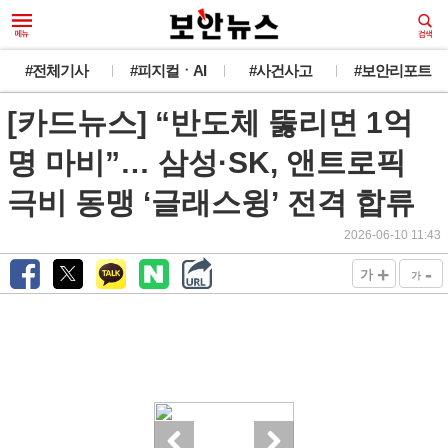
#전체기사
#피지컬ㆍAI
#사건사고
#보안리포트
[카드뉴스] “반도체 뚫리면 1억
명 마비”… 삼성·SK, 앤트로픽
극비 동맹 ‘글래스윙’ 전격 합류
2026-06-10 11:43
+
-
가
가