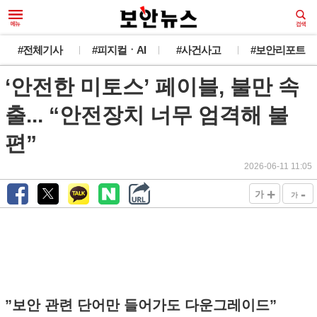
#전체기사
#피지컬ㆍAI
#사건사고
#보안리포트
‘안전한 미토스’ 페이블, 불만 속
출... “안전장치 너무 엄격해 불
편”
2026-06-11 11:05
+
-
가
가
”보안 관련 단어만 들어가도 다운그레이드”