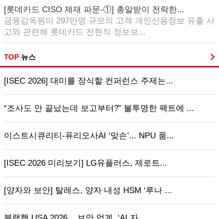
[롯데카드 CISO 제재 파문-①] 총알받이 전락한...
금융감독원이 297만명 규모의 고객 개인신용정보 유출 사
고와 관련해 롯데카드 전현직 정보보...
TOP
뉴스
[ISEC 2026] 대미를 장식할 컨퍼런스 주제는...
“조사도 안 끝났는데 보고부터?” 불투명한 팩트에 ...
이스트시큐리티-퓨리오사AI ‘맞손’... NPU 품...
[ISEC 2026 미리보기] LG유플러스, 제로트...
[양자와 보안] 탈레스, 양자 내성 HSM ‘루나 ...
블랙햇 USA 2026... 보안 업계, ‘AI 자...