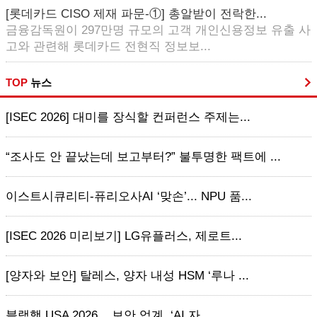
[롯데카드 CISO 제재 파문-①] 총알받이 전락한...
금융감독원이 297만명 규모의 고객 개인신용정보 유출 사
고와 관련해 롯데카드 전현직 정보보...
TOP
뉴스
[ISEC 2026] 대미를 장식할 컨퍼런스 주제는...
“조사도 안 끝났는데 보고부터?” 불투명한 팩트에 ...
이스트시큐리티-퓨리오사AI ‘맞손’... NPU 품...
[ISEC 2026 미리보기] LG유플러스, 제로트...
[양자와 보안] 탈레스, 양자 내성 HSM ‘루나 ...
블랙햇 USA 2026... 보안 업계, ‘AI 자...