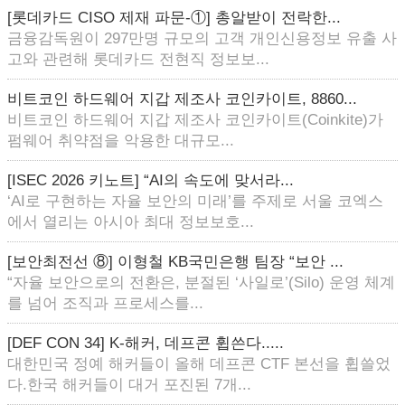
[롯데카드 CISO 제재 파문-①] 총알받이 전락한...
금융감독원이 297만명 규모의 고객 개인신용정보 유출 사
고와 관련해 롯데카드 전현직 정보보...
비트코인 하드웨어 지갑 제조사 코인카이트, 8860...
비트코인 하드웨어 지갑 제조사 코인카이트(Coinkite)가
펌웨어 취약점을 악용한 대규모...
[ISEC 2026 키노트] “AI의 속도에 맞서라...
‘AI로 구현하는 자율 보안의 미래’를 주제로 서울 코엑스
에서 열리는 아시아 최대 정보보호...
[보안최전선 ⑧] 이형철 KB국민은행 팀장 “보안 ...
“자율 보안으로의 전환은, 분절된 ‘사일로’(Silo) 운영 체계
를 넘어 조직과 프로세스를...
[DEF CON 34] K-해커, 데프콘 휩쓴다.....
대한민국 정예 해커들이 올해 데프콘 CTF 본선을 휩쓸었
다.한국 해커들이 대거 포진된 7개...