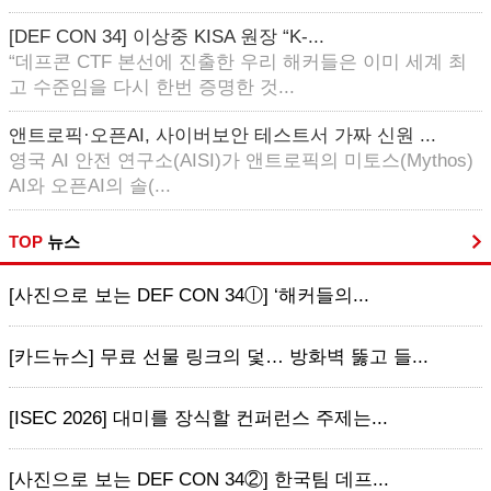
[DEF CON 34] 이상중 KISA 원장 “K-...
“데프콘 CTF 본선에 진출한 우리 해커들은 이미 세계 최
고 수준임을 다시 한번 증명한 것...
앤트로픽·오픈AI, 사이버보안 테스트서 가짜 신원 ...
영국 AI 안전 연구소(AISI)가 앤트로픽의 미토스(Mythos)
AI와 오픈AI의 솔(...
TOP
뉴스
[사진으로 보는 DEF CON 34ⓛ] ‘해커들의...
[카드뉴스] 무료 선물 링크의 덫… 방화벽 뚫고 들...
[ISEC 2026] 대미를 장식할 컨퍼런스 주제는...
[사진으로 보는 DEF CON 34②] 한국팀 데프...