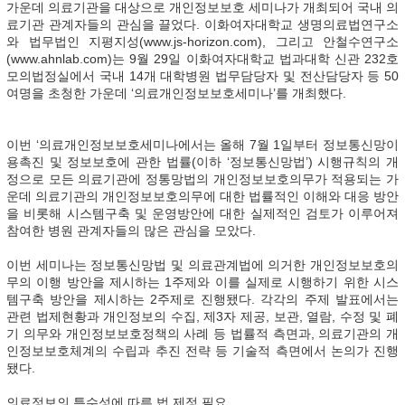
가운데 의료기관을 대상으로 개인정보보호 세미나가 개최되어 국내 의
료기관 관계자들의 관심을 끌었다. 이화여자대학교 생명의료법연구소
와 법무법인 지평지성(www.js-horizon.com), 그리고 안철수연구소
(www.ahnlab.com)는 9월 29일 이화여자대학교 법과대학 신관 232호
모의법정실에서 국내 14개 대학병원 법무담당자 및 전산담당자 등 50
여명을 초청한 가운데 ‘의료개인정보보호세미나’를 개최했다.
이번 ‘의료개인정보보호세미나에서는 올해 7월 1일부터 정보통신망이
용촉진 및 정보보호에 관한 법률(이하 ‘정보통신망법’) 시행규칙의 개
정으로 모든 의료기관에 정통망법의 개인정보보호의무가 적용되는 가
운데 의료기관의 개인정보보호의무에 대한 법률적인 이해와 대응 방안
을 비롯해 시스템구축 및 운영방안에 대한 실제적인 검토가 이루어져
참여한 병원 관계자들의 많은 관심을 모았다.
이번 세미나는 정보통신망법 및 의료관계법에 의거한 개인정보보호의
무의 이행 방안을 제시하는 1주제와 이를 실제로 시행하기 위한 시스
템구축 방안을 제시하는 2주제로 진행됐다. 각각의 주제 발표에서는
관련 법제현황과 개인정보의 수집, 제3자 제공, 보관, 열람, 수정 및 폐
기 의무와 개인정보보호정책의 사례 등 법률적 측면과, 의료기관의 개
인정보보호체계의 수립과 추진 전략 등 기술적 측면에서 논의가 진행
됐다.
의료정보의 특수성에 따른 법 제정 필요