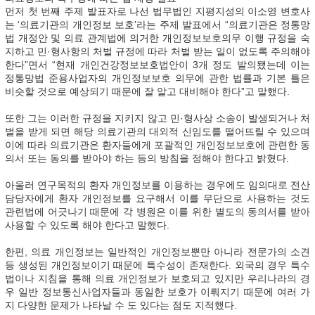
먼저 첫 번째 주제 발표자로 나선 법무법인 지평지성의 이소영 변호사
는 ‘의료기관의 개인정보 보호’라는 주제 발표에서 “의료기관은 정통망
법 개정안 및 의료 관계법에 의거한 개인정보보호의무 이행 규정을 숙
지하고 민·형사항의 처벌 규정에 따라 처벌 받는 일이 없도록 주의해야
한다”면서 “현재 개인건강정보보호법안이 3개 정도 발의됐는데 이는
정통망법 준용사업자의 개인정보보호 의무에 관한 법률과 기본 틀은
비슷할 것으로 예상되기 때문에 잘 알고 대비해야 한다”고 말했다.
또한 그는 이러한 규정을 지키지 않고 민·형사상 소송이 발생되거나 처
벌을 받게 되면 해당 의료기관의 대외적 신임도를 떨어뜨릴 수 있으며
이에 따라 의료기관은 환자들에게 포괄적인 개인정보보호에 관련한 동
의서 또는 동의를 받아야 하는 등의 방침을 정해야 한다고 밝혔다.
아울러 연구목적의 환자 개인정보를 이용하는 경우에도 임의대로 전산
담당자에게 환자 개인정보를 요구해서 이를 무단으로 사용하는 것도
관련법에 어긋나기 때문에 각 병원은 이를 위한 별도의 동의서를 받아
사용할 수 있도록 해야 한다고 말했다.
한편, 의료 개인정보는 일반적인 개인정보뿐만 아니라 전문가의 소견
등 생성된 개인정보이기 때문에 특수성이 존재한다. 외국의 경우 특수
법이나 지침을 통해 의료 개인정보가 보호되고 있지만 우리나라의 경
우 일반 정보통신사업자들과 동일한 보호가 이뤄지기 때문에 여러 가
지 다양한 문제가 나타날 수 도 있다는 점도 지적했다.