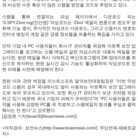
와 비슷한 수준 혹은 더 많은 스팸을 받았을 것으로 추정되고 있다.
스팸을 통해 연결되는 피싱 페이지에서 다운로드 되는
‘S.SPY.Zbot.mg(진단명)’ 악성코드는 ‘Zbot’ 계열의 변종으로 윈도우 방
화벽 기능 중지, 추가적인 악성코드 다운로드, 그리고 신용카드 번호와
인터넷 뱅킹의 계정 같은 금융 정보들을 유출하는 특징을 가지고 있다.
만약 기업 내 PC 사용자들이 회사 IT 관리자를 위장해 아웃룩 보안 업
그레이드를 권고하는 스팸 메일과 같은 의심스러운 내용의 메일을 받
는다면, 받은 메일을 즉시 삭제하고 백신프로그램의 DB 업데이트를 최
신으로 유지하는 한편 실시간 감시 기능도 활성화하여 악성코드로 인
한 피해를 사전에 예방해야 한다.
한편 이와 관련 박정철 이스트소프트 알약보안대응팀장은 “이번 악성
코드 스팸의 경우 국내에서도 많이 사용되는 아웃룩의 보안 업그레이
드로 속여 유포되고 있으며, 또한 회사 IT 관리자가 보낸 것처럼 위장
하고 있기 때문에 국내 기업의 피해가 우려된다”며 “PC 사용자들은 알
약을 사용해 감염된 PC를 꼭 치료하고 스팸메일의 링크를 무심코 클릭
해서는 안 된다”고 강조했다.
[김정완 기자(boan3@boannews.com)]
<저작권자: 보안뉴스(http://www.boannews.com/) 무단전재-재배포금
지>