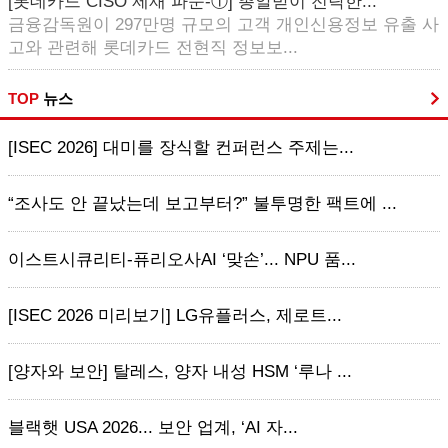
[롯데카드 CISO 제재 파문-①] 총알받이 전락한...
금융감독원이 297만명 규모의 고객 개인신용정보 유출 사
고와 관련해 롯데카드 전현직 정보보...
TOP
뉴스
[ISEC 2026] 대미를 장식할 컨퍼런스 주제는...
“조사도 안 끝났는데 보고부터?” 불투명한 팩트에 ...
이스트시큐리티-퓨리오사AI ‘맞손’... NPU 품...
[ISEC 2026 미리보기] LG유플러스, 제로트...
[양자와 보안] 탈레스, 양자 내성 HSM ‘루나 ...
블랙햇 USA 2026... 보안 업계, ‘AI 자...