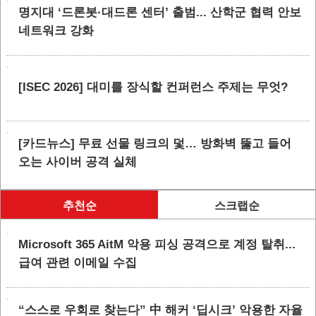
명지대 ‘드론봇·대드론 센터’ 출범... 산학군 협력 안보
네트워크 강화
[ISEC 2026] 대미를 장식할 컨퍼런스 주제는 무엇?
[카드뉴스] 무료 선물 링크의 덫… 방화벽 뚫고 들어
오는 사이버 공격 실체
추천순
스크랩순
Microsoft 365 AitM 악용 피싱 공격으로 계정 탈취...
급여 관련 이메일 수집
“스스로 우회로 찾는다” 中 해커 ‘딥시크’ 악용한 자율