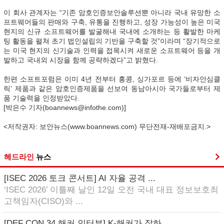
이 회사 관계자는 “기존 암호인증보안솔루션뿐 아니라 국내 유망한 소
프트웨어들의 판매와 구축, 유통을 진행하고, 성장 가능성이 높은 미국
현지의 신규 소프트웨어를 발굴해내 국내에 소개하는 등 활발한 마케
팅 활동을 펼쳐 초기 법인설립의 기반을 구축할 것”이라며 “장기적으로
는 미국 현지의 신기술과 인력을 접목시켜 새로운 소프트웨어 등을 개
발하고 국내외 시장을 함께 공략하겠다”고 밝혔다.
한편 소프트포럼은 이미 4년 전부터 홍콩, 싱가포르 등에 ‘비자안심클
릭’ 제품과 같은 암호인증제품을 선보여 동남아시아 국가들로부터 제
품 기술력을 인정받았다.
[박은수 기자(boannews@infothe.com)]
<저작권자: 보안뉴스(www.boannews.com) 무단전재-재배포금지.>
헤드라인
뉴스
[ISEC 2026 토크 콘서트] AI 자율 공격 ...
‘ISEC 2026’ 이틀째 날인 12일 오전 국내 대표 정보보호최
고책임자(CISO)와 ...
[DEF CON 34 해커 인터뷰] K-해커가 잘하...