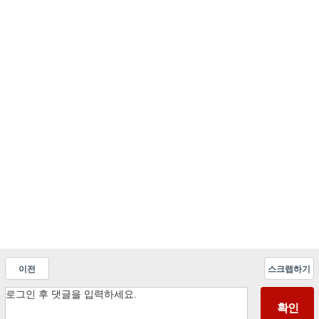
이전
스크랩하기