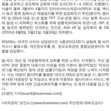
황을 공유하고 공조체제 강화에 대한 논의('10.3～4, 5회)도 진행됐다.
아울러 올해 3월부터 4월까지 인터넷서비스제공사(ISP)와 포털, 백신
사 등과 함께 침해사고 재발방지를 위한 점검회의가 추진)됐으며, 좀비
PC 및 DDoS 대응 민·관 합동 TFT 구성·운영 됐다. 이는 향후 유사사
태 발생 시 피해확산 최소화를 위해 방통위(KISA)와 유관기관, ISP, 포
털 등과의 협력방안 모색하는 것으로, Kick off 및 실무회의 총 3회
(2010년 4월8일, 5월11일, 5월24일) 개최됐다.
KISA에는 대국민 사이버 상담센터인 ‘e콜센터(118)’가 설립돼 웜·바이
러스나 불법스팸, 개인정보유출 등 정보보호관련 종합상담센터의 역
할을 담당했다.
법·제도 개선 및 대응협력체계 강화를 위한 노력도 시작됐다. 우선 좀
비PC 관련 종합적 대응기반 마련을 위한 이른바 좀비PC법인 ‘악성프
로그램 확산방지 등에 관한 법률’(가칭)의 제정을 위한 노력이 시작됐
다. 이는 대량의 좀비PC를 활용한 대규모 DDoS 공격 발생 시, 좀비PC
에 대한 대응방안 및 악성코드 유포에 악용되는 웹사이트나 서비스, 취
약한 S/W 등에 대한 긴급보완조치를 수행하는 것 등의 내용을 담고 있
다.
[오병민 기자(boan4@boannews.com)]
<저작권자: 보안뉴스(www.boannews.com) 무단전재-재배포금지>