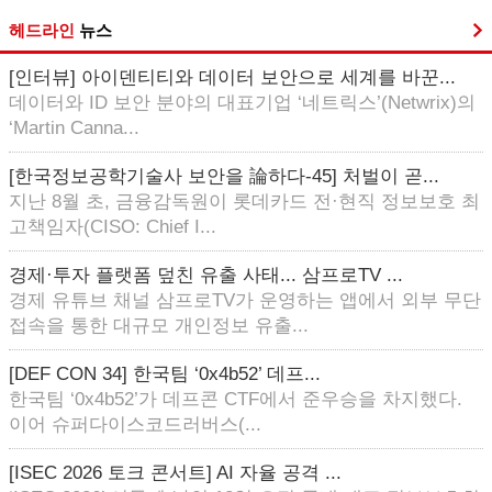
헤드라인
뉴스
[인터뷰] 아이덴티티와 데이터 보안으로 세계를 바꾼...
데이터와 ID 보안 분야의 대표기업 ‘네트릭스’(Netwrix)의
‘Martin Canna...
[한국정보공학기술사 보안을 論하다-45] 처벌이 곧...
지난 8월 초, 금융감독원이 롯데카드 전·현직 정보보호 최
고책임자(CISO: Chief I...
경제·투자 플랫폼 덮친 유출 사태... 삼프로TV ...
경제 유튜브 채널 삼프로TV가 운영하는 앱에서 외부 무단
접속을 통한 대규모 개인정보 유출...
[DEF CON 34] 한국팀 ‘0x4b52’ 데프...
한국팀 ‘0x4b52’가 데프콘 CTF에서 준우승을 차지했다.
이어 슈퍼다이스코드러버스(...
[ISEC 2026 토크 콘서트] AI 자율 공격 ...