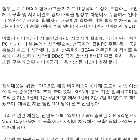
정부는 7. 7 DDoS 침해사고를 계기로 IT강국의 위상에 부합하는 보안
체계 구축 및 사이버안보 강화 대책을 범정부 차원에서 수립하게 된다.
그 일환으로 사이버 침해사고 대응체계 강화를 위해 범정부 차원의 국
가사이버위기 종합대책이 수립 됐다.(국가사이버안전전략회의, 9.11)
아울러 사이버공격 시 보안업체/ISP사업자가 협조해, 공격차단과 좀비
PC 제거에 대한 논의가 시작됐으며, 범국민적 ‘클린PC 운동’ 등 대국민
홍보와 계도가 시작됐다. 또한 방통위와 KISA는 전문인력과 장비를 확
충에 대한 노력이 시작돼 DDoS 공격 발생시 탐지/차단을 위한 대응시
스템 구축과 첨단 사이버공격 대응기술 등 개발이 추진 됐다.
침해대응을 위한 2010년도 해킹·바이러스대응체계 고도화 사업 예산
이 대폭 증액됐으며 조직 확대됐다. KISA의 경우 기존 침해사고대응
조직을 기존 1센터 1단 5팀(44명)에서 1센터 2단 7팀(91명)으로 확대
됐으며, 대국민 지원 팀인 ‘118팀’이 별도 신설됐다.
그리고 관련 예산은 전년도 108.1억보다 256% 증액된 384.9억원으로
‘Zero-Day 대응체계 구축’이나 ‘사이버 치료체계 구축’ 등의 사업을 진
행하게 됐다.
국정원 등 유관기관과의 점검 회의를 개최하여 현 사이버위협 관련 현