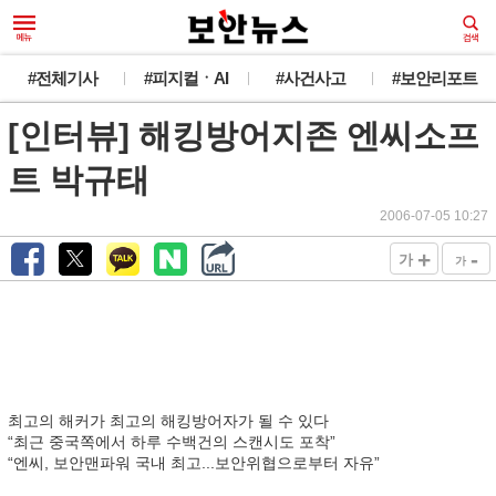
#전체기사
#피지컬ㆍAI
#사건사고
#보안리포트
[인터뷰] 해킹방어지존 엔씨소프
트 박규태
2006-07-05 10:27
+
-
가
가
최고의 해커가 최고의 해킹방어자가 될 수 있다
“최근 중국쪽에서 하루 수백건의 스캔시도 포착”
“엔씨, 보안맨파워 국내 최고...보안위협으로부터 자유”