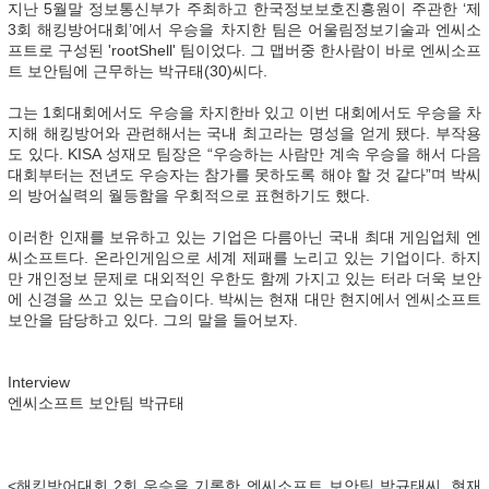
지난 5월말 정보통신부가 주최하고 한국정보보호진흥원이 주관한 ‘제
3회 해킹방어대회’에서 우승을 차지한 팀은 어울림정보기술과 엔씨소
프트로 구성된 'rootShell' 팀이었다. 그 맵버중 한사람이 바로 엔씨소프
트 보안팀에 근무하는 박규태(30)씨다.
그는 1회대회에서도 우승을 차지한바 있고 이번 대회에서도 우승을 차
지해 해킹방어와 관련해서는 국내 최고라는 명성을 얻게 됐다. 부작용
도 있다. KISA 성재모 팀장은 “우승하는 사람만 계속 우승을 해서 다음
대회부터는 전년도 우승자는 참가를 못하도록 해야 할 것 같다”며 박씨
의 방어실력의 월등함을 우회적으로 표현하기도 했다.
이러한 인재를 보유하고 있는 기업은 다름아닌 국내 최대 게임업체 엔
씨소프트다. 온라인게임으로 세계 제패를 노리고 있는 기업이다. 하지
만 개인정보 문제로 대외적인 우한도 함께 가지고 있는 터라 더욱 보안
에 신경을 쓰고 있는 모습이다. 박씨는 현재 대만 현지에서 엔씨소프트
보안을 담당하고 있다. 그의 말을 들어보자.
Interview
엔씨소프트 보안팀 박규태
<해킹방어대회 2회 우승을 기록한 엔씨소프트 보안팀 박규태씨. 현재