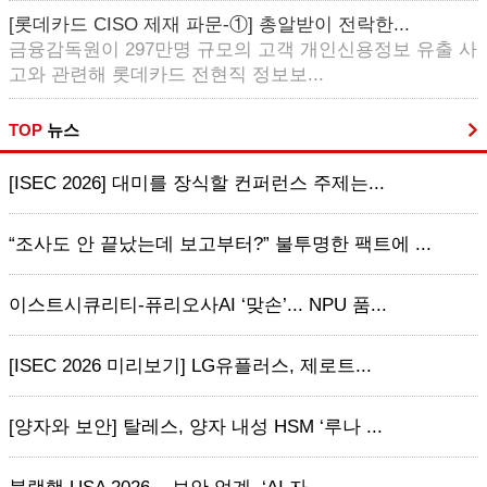
[롯데카드 CISO 제재 파문-①] 총알받이 전락한...
금융감독원이 297만명 규모의 고객 개인신용정보 유출 사
고와 관련해 롯데카드 전현직 정보보...
TOP
뉴스
[ISEC 2026] 대미를 장식할 컨퍼런스 주제는...
“조사도 안 끝났는데 보고부터?” 불투명한 팩트에 ...
이스트시큐리티-퓨리오사AI ‘맞손’... NPU 품...
[ISEC 2026 미리보기] LG유플러스, 제로트...
[양자와 보안] 탈레스, 양자 내성 HSM ‘루나 ...