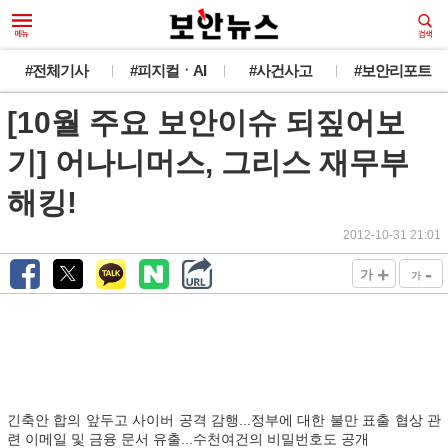
#전체기사
#피지컬ㆍAI
#사건사고
#보안리포트
[10월 주요 보안이슈 되짚어보
기] 어나니머스, 그리스 재무부
해킹!
2012-10-31 21:01
+
-
가
가
긴축안 합의 앞두고 사이버 공격 감행...정부에 대한 불만 표출 협상 관
련 이메일 및 금융 문서 유출...수천여건의 비밀번호도 공개