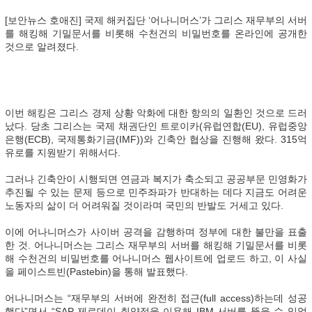
[보안뉴스 호애진] 국제 해커집단 ‘어나니머스’가 그리스 재무부의 서버
를 해킹해 기밀문서를 비롯해 수천건의 비밀번호를 온라인에 공개한
것으로 알려졌다.
이번 해킹은 그리스 경제 상황 악화에 대한 항의의 일환인 것으로 드러
났다. 당초 그리스는 국제 채권단인 트로이카(유럽연합(EU), 유럽중앙
은행(ECB), 국제통화기금(IMF))와 긴축안 협상을 진행해 왔다. 315억
유로를 지원받기 위해서다.
그러나 긴축안이 시행되면 연금과 복지가 축소되고 공공부문 민영화가
추진될 수 있는 문제 등으로 민주좌파가 반대하는 데다 지금도 어려운
노동자의 삶이 더 어려워질 것이라며 국민의 반발도 거세고 있다.
이에 어나니머스가 사이버 공격을 감행하며 정부에 대한 불만을 표출
한 것. 어나니머스는 그리스 재무부의 서버를 해킹해 기밀문서를 비롯
해 수천건의 비밀번호를 어나니머스 웹사이트에 업로드 하고, 이 사실
을 페이스트빈(Pastebin)을 통해 발표했다.
어나니머스는 “재무부의 서버에 완전히 접근(full access)하는데 성공
했다”면서 “SAP 제로데이 취약점을 이용해 IBM 서버를 뚫을 수 있었