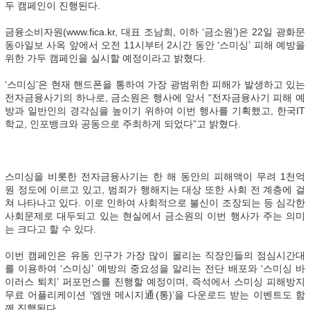
두 캠페인이 진행된다.
금융소비자원(www.fica.kr, 대표 조남희, 이하 ‘금소원’)은 22일 광화문
동아일보 사옥 앞에서 오전 11시부터 2시간 동안 ‘스미싱’ 피해 예방을
위한 가두 캠페인을 실시할 예정이라고 밝혔다.
‘스미싱’은 현재 핸드폰을 통하여 가장 광범위한 피해가 발생하고 있는
전자금융사기의 하나로, 금소원은 행사에 앞서 “전자금융사기 피해 예
방과 일반인의 경각심을 높이기 위하여 이번 행사를 기획했고, 한국IT
학교, 인포뱅크와 공동으로 주최하게 되었다”고 밝혔다.
스미싱을 비롯한 전자금융사기는 한 해 동안의 피해액이 무려 1천억
원 정도에 이르고 있고, 범죄가 행해지는 대상 또한 사회 전 계층에 걸
쳐 나타나고 있다. 이로 인하여 사회적으로 불신이 조장되는 등 심각한
사회문제로 대두되고 있는 현실에서 금소원의 이번 행사가 주는 의미
는 크다고 할 수 있다.
이번 캠페인은 유동 인구가 가장 많이 몰리는 직장인들의 점심시간대
를 이용하여 ‘스미싱’ 예방의 중요성을 알리는 전단 배포와 ‘스미싱 바
이러스 퇴치’ 퍼포먼스를 진행할 예정이며, 즉석에서 스미싱 피해방지
무료 어플리케이션 ‘엠앤 메시지通(통)’을 다운로드 받는 이벤트도 함
께 진행된다.