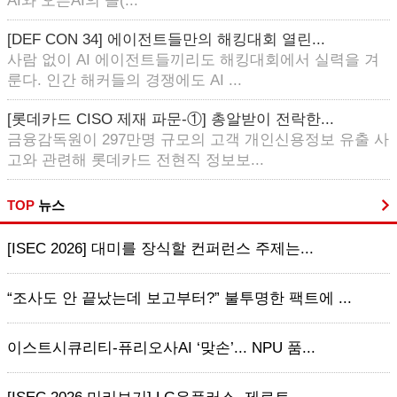
AI와 오픈AI의 솔(...
[DEF CON 34] 에이전트들만의 해킹대회 열린...
사람 없이 AI 에이전트들끼리도 해킹대회에서 실력을 겨
룬다. 인간 해커들의 경쟁에도 AI ...
[롯데카드 CISO 제재 파문-①] 총알받이 전락한...
금융감독원이 297만명 규모의 고객 개인신용정보 유출 사
고와 관련해 롯데카드 전현직 정보보...
TOP
뉴스
[ISEC 2026] 대미를 장식할 컨퍼런스 주제는...
“조사도 안 끝났는데 보고부터?” 불투명한 팩트에 ...
이스트시큐리티-퓨리오사AI ‘맞손’... NPU 품...