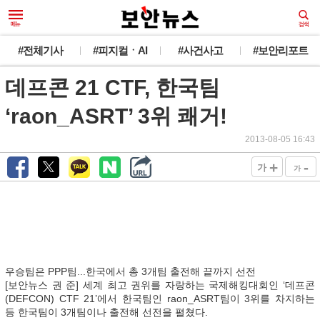
#전체기사
#피지컬ㆍAI
#사건사고
#보안리포트
데프콘 21 CTF, 한국팀
‘raon_ASRT’ 3위 쾌거!
2013-08-05 16:43
+
-
가
가
우승팀은 PPP팀...한국에서 총 3개팀 출전해 끝까지 선전
[보안뉴스 권 준] 세계 최고 권위를 자랑하는 국제해킹대회인 ‘데프콘
(DEFCON) CTF 21’에서 한국팀인 raon_ASRT팀이 3위를 차지하는
등 한국팀이 3개팀이나 출전해 선전을 펼쳤다.