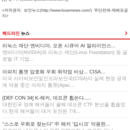
<저작권자: 보안뉴스(http://www.boannews.com/) 무단전재-재배포금
지>
헤드라인
뉴스
리눅스 재단·엔비디아, 오픈 시큐어 AI 얼라이언스...
엔비디아(NVIDIA)와 리눅스 재단(Linux Foundation) 등 글
로벌 IT 기업...
아파치 톰캣 암호화 우회 취약점 비상... CISA...
미국 사이버보안및인프라보안국(CISA)이 실제 현장 공격
에 악용 중인 아파치 톰캣(Apac...
[DEF CON 34] K-해커, 데프콘 휩쓴다.....
대한민국 정예 해커들이 올해 데프콘 CTF 본선을 휩쓸었
다.한국 해커들이 대거 포진된 7개...
“스스로 우회로 찾는다” 中 해커 ‘딥시크’ 악용한...