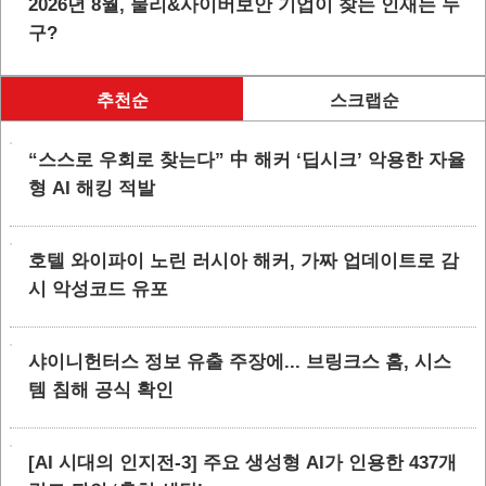
2026년 8월, 물리&사이버보안 기업이 찾는 인재는 누
구?
추천순
스크랩순
“스스로 우회로 찾는다” 中 해커 ‘딥시크’ 악용한 자율
형 AI 해킹 적발
호텔 와이파이 노린 러시아 해커, 가짜 업데이트로 감
시 악성코드 유포
샤이니헌터스 정보 유출 주장에... 브링크스 홈, 시스
템 침해 공식 확인
[AI 시대의 인지전-3] 주요 생성형 AI가 인용한 437개