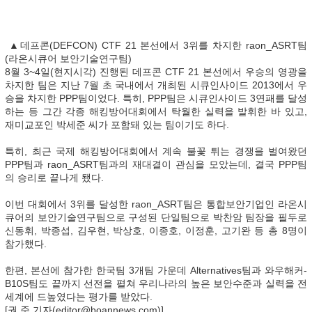
▲데프콘(DEFCON) CTF 21 본선에서 3위를 차지한 raon_ASRT팀
(라온시큐어 보안기술연구팀)
8월 3~4일(현지시각) 진행된 데프콘 CTF 21 본선에서 우승의 영광을
차지한 팀은 지난 7월 초 국내에서 개최된 시큐인사이드 2013에서 우
승을 차지한 PPP팀이었다. 특히, PPP팀은 시큐인사이드 3연패를 달성
하는 등 그간 각종 해킹방어대회에서 탁월한 실력을 발휘한 바 있고,
재미교포인 박세준 씨가 포함돼 있는 팀이기도 하다.
특히, 최근 국제 해킹방어대회에서 계속 불꽃 튀는 경쟁을 벌여왔던
PPP팀과 raon_ASRT팀과의 재대결이 관심을 모았는데, 결국 PPP팀
의 승리로 끝나게 됐다.
이번 대회에서 3위를 달성한 raon_ASRT팀은 통합보안기업인 라온시
큐어의 보안기술연구팀으로 구성된 단일팀으로 박찬암 팀장을 필두로
신동휘, 박종섭, 김우현, 박상호, 이종호, 이정훈, 고기완 등 총 8명이
참가했다.
한편, 본선에 참가한 한국팀 3개팀 가운데 Alternatives팀과 와우해커-
B10S팀도 끝까지 선전을 펼쳐 우리나라의 높은 보안수준과 실력을 전
세계에 드높였다는 평가를 받았다.
[권 준 기자(editor@boannews.com)]