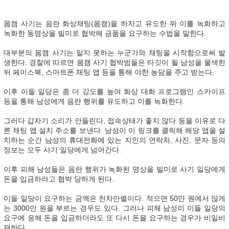
몸캠 사기는 음란 화상채팅(몸캠)을 하자고 유도한 뒤 이를 녹화하고
녹화한 동영상을 빌미로 협박해 금품을 요구하는 수법을 말한다.
대부분의 몸캠 사기는 알지 못하는 누군가와 채팅을 시작함으로써 발
생한다. 경찰에 따르면 몸캠 사기 협박범들은 타깃이 될 남성을 물색한
뒤 페이스북, 스마트폰 채팅 앱 등을 통해 야한 농담을 주고 받는다.
이후 이들 일당은 좀 더 강도를 높여 화상 대화 프로그램인 스카이프
등을 통해 남성에게 음란 행위를 유도하고 이를 녹화한다.
그러다 갑자기 소리가 안들린다, 접속상태가 좋지 않다 등을 이유로 다
른 채팅 앱 설치 주소를 보낸다. 남성이 이 링크를 클릭해 해당 앱을 설
치하는 순간 남성의 휴대전화에 있는 지인의 연락처, 사진, 문자 등의
정보는 모두 사기 일당에게 넘어간다.
이후 피해 남성들은 음란 행위가 녹화된 영상을 빌미로 사기 일당에게
돈을 입금하라고 협박 당하게 된다.
이들 일당이 요구하는 금액은 천차만별이다. 적으면 50만 원에서 많게
는 3000만 원을 부르는 경우도 있다. 그러나 피해 남성이 이들 일당의
요구에 응해 돈을 입금하더라도 또 다시 돈을 요구하는 경우가 비일비
재하다.