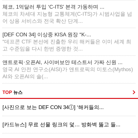
체코, 1억달러 투입 ‘C-ITS’ 본격 가동하며 ...
체코의 차세대 지능형 교통체계(C-ITS)가 시범사업을 넘
어 상용 서비스와 전국 확산 단계...
[DEF CON 34] 이상중 KISA 원장 “K-...
“데프콘 CTF 본선에 진출한 우리 해커들은 이미 세계 최
고 수준임을 다시 한번 증명한 것...
앤트로픽·오픈AI, 사이버보안 테스트서 가짜 신원 ...
영국 AI 안전 연구소(AISI)가 앤트로픽의 미토스(Mythos)
AI와 오픈AI의 솔(...
TOP
뉴스
[사진으로 보는 DEF CON 34ⓛ] ‘해커들의...
[카드뉴스] 무료 선물 링크의 덫… 방화벽 뚫고 들...