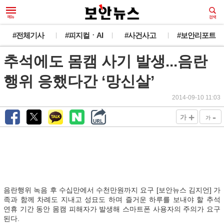
#전체기사
#피지컬ㆍAI
#사건사고
#보안리포트
추석에도 몸캠 사기 발생...음란
행위 응했다간 ‘망신살’
2014-09-10 11:03
+
-
가
가
음란행위 녹음 후 수십만에서 수천만원까지 요구 [보안뉴스 김지언] 가
족과 함께 차례도 지내고 성묘도 하며 즐거운 하루를 보내야 할 추석
연휴 기간 동안 몸캠 피해자가 발생해 스마트폰 사용자의 주의가 요구
된다.