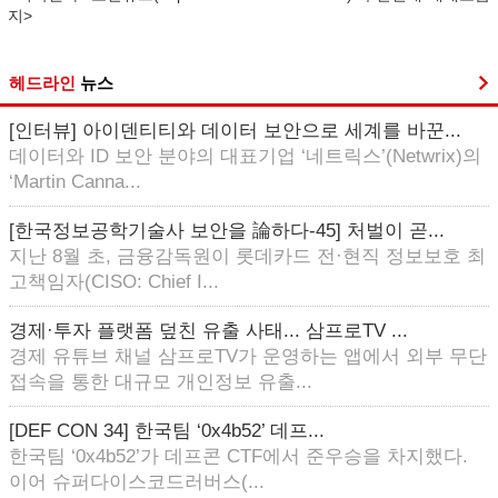
지>
헤드라인
뉴스
[인터뷰] 아이덴티티와 데이터 보안으로 세계를 바꾼...
데이터와 ID 보안 분야의 대표기업 ‘네트릭스’(Netwrix)의
‘Martin Canna...
[한국정보공학기술사 보안을 論하다-45] 처벌이 곧...
지난 8월 초, 금융감독원이 롯데카드 전·현직 정보보호 최
고책임자(CISO: Chief I...
경제·투자 플랫폼 덮친 유출 사태... 삼프로TV ...
경제 유튜브 채널 삼프로TV가 운영하는 앱에서 외부 무단
접속을 통한 대규모 개인정보 유출...
[DEF CON 34] 한국팀 ‘0x4b52’ 데프...
한국팀 ‘0x4b52’가 데프콘 CTF에서 준우승을 차지했다.
이어 슈퍼다이스코드러버스(...