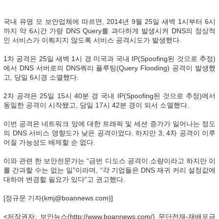
국내 유명 모 보안업체에 따르면, 2014년 9월 25일 새벽 1시부터 6시
까지 약 6시간 가량 DNS Query를 과다하게 발생시켜 DNS의 정상적
인 서비스가 이뤄지지 않도록 서비스 공격시도가 발생했다.
1차 공격은 25일 새벽 1시 경 미국과 국내 IP(Spoofing된 것으로 추정)
에서 DNS 서버로의 DNS쿼리 플루팅(Query Flooding) 공격이 발생했
고, 당일 6시경 소멸했다.
2차 공격은 25일 15시 40분 경 국내 IP(Spoofing된 것으로 추정)에서
동일한 공격이 시작됐고, 당일 17시 42분 경이 되서 소멸했다.
이번 공격은 네트워크 망에 대한 트래픽 및 세션 증가가 일어나는 정도
의 DNS 서비스 영향도가 낮은 공격이었다. 하지만 3, 4차 공격이 이루
어질 가능성도 배제할 순 없다.
이와 관련 한 보안전문가는 “금번 디도스 공격이 소량이라고 하지만 이
를 간과할 수는 없는 일”이라며, “각 기업들은 DNS 재귀 커리 설정값에
대하여 변경할 필요가 있다”고 권고했다.
[정규문 기자(kmj@boannews.com)]
<저작권자: 보안뉴스(http://www.boannews.com/) 무단전재-재배포금