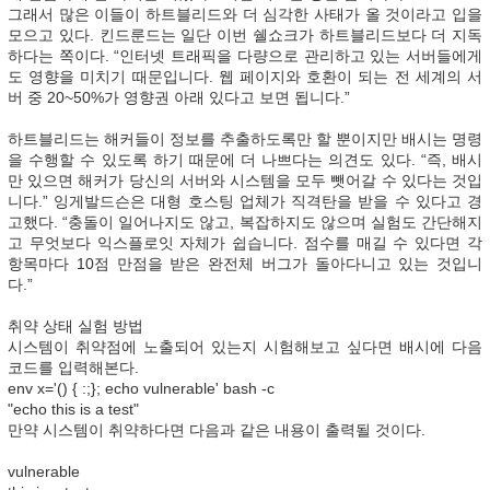
그래서 많은 이들이 하트블리드와 더 심각한 사태가 올 것이라고 입을
모으고 있다. 킨드룬드는 일단 이번 쉘쇼크가 하트블리드보다 더 지독
하다는 쪽이다. “인터넷 트래픽을 다량으로 관리하고 있는 서버들에게
도 영향을 미치기 때문입니다. 웹 페이지와 호환이 되는 전 세계의 서
버 중 20~50%가 영향권 아래 있다고 보면 됩니다.”
하트블리드는 해커들이 정보를 추출하도록만 할 뿐이지만 배시는 명령
을 수행할 수 있도록 하기 때문에 더 나쁘다는 의견도 있다. “즉, 배시
만 있으면 해커가 당신의 서버와 시스템을 모두 뺏어갈 수 있다는 것입
니다.” 잉게발드슨은 대형 호스팅 업체가 직격탄을 받을 수 있다고 경
고했다. “충돌이 일어나지도 않고, 복잡하지도 않으며 실험도 간단해지
고 무엇보다 익스플로잇 자체가 쉽습니다. 점수를 매길 수 있다면 각
항목마다 10점 만점을 받은 완전체 버그가 돌아다니고 있는 것입니
다.”
취약 상태 실험 방법
시스템이 취약점에 노출되어 있는지 시험해보고 싶다면 배시에 다음
코드를 입력해본다.
env x='() { :;}; echo vulnerable' bash -c
"echo this is a test"
만약 시스템이 취약하다면 다음과 같은 내용이 출력될 것이다.
vulnerable