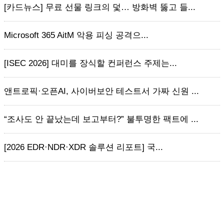
[카드뉴스] 무료 선물 링크의 덫… 방화벽 뚫고 들...
Microsoft 365 AitM 악용 피싱 공격으...
[ISEC 2026] 대미를 장식할 컨퍼런스 주제는...
앤트로픽·오픈AI, 사이버보안 테스트서 가짜 신원 ...
“조사도 안 끝났는데 보고부터?” 불투명한 팩트에 ...
[2026 EDR·NDR·XDR 솔루션 리포트] 국...