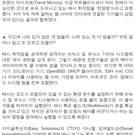
트렌드 마이크로(Trend Micro)는 지금 하트블리드보다 여러 면에서 더
심각한 것으로 속속 드러나고 있는 배시 취약점을 ‘전염병’이라고 표현
했다. 이미 5억 개에 달하는 웹 서버와 인터넷에 연결된 기기들이 감염
되어 있다는 결과와 함께였다.
▲ 지도에 나와 있지 않은 게 많을까, 나와 있는 게 더 많을까? 우린 얼
마나 알고 또 모르고 있을까?
배시 취약점을 공격하면 공격자는 리눅스 및 유닉스 기반의 시스템에
대한 제어 권한을 갖게 된다. 그렇기 때문에 전문가들은 공격 벡터가
어마어마하게 클 수밖에 없을 것이라고 예상 중이다. 여기엔 맥 OSX
기기, 안드로이드 기기, OpenBSD, DHCP 클라이언트, SSH 서버, CGI
나 아파치를 사용하는 웹 서버, 가정용 라우터, 비트코인 코어, 임베디
드 시스템 등을 전부 포함한다.
배시는 코드가 포함되어 있을 수 있는 환경 변수를 설정하기 위해 리눅
스 및 유닉스 기반 시스템에서 사용하는 로컬 쉘의 일종으로, 이 쉘이
작동을 하자마자 실행된다. 배시 혹은 쉘쇼크(Shellshock)가 로컬 특성
을 가지고 있긴 하지만 공격자가 웹 요청의 헤더를 바꾼다거나 하는 임
의의 명령을 원격에서 실행할 수 있도록 해준다.
이지솔루션즈(Easy Solutions)의 CTO인 다니엘 잉게발드슨(Daniel
Ingevaldson)은 “이번에 발견된 배시 버그는 원격 ‘코드 실행’ 취약점이