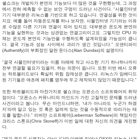
쉘쇼크는 개발자가 본연의 기능보다 더 많은 것을 구현했는데, 그 과정
에서 전혀 예측할 수 없는 보안 구멍이 드러난 사건이다. “사물인터넷
기기 대부분은 리눅스를 기반으로 하고 있습니다. 연결성을 위한 것이
지요. 예를 들어 자동온도계를 하나 보자면, 사물인터넷 기기라는 이유
로 수많은 다른 기기와 연결이 되어 있지요. 대부분은 온도계 본연의
기능을 실현하는 것과는 상관없는 연결고리이고요. 그렇지만 CPU 자
체는 온도계 본연의 기능만을 수행하도록 설계되었을 가능성이 큽니
다. 결국 기능과 성능 사이에서 괴리가 생긴 것입니다.” 오센티파이
(Authentify)의 부회장인 알란 둔다스(Alan Dundas)의 설명이다.
“결국 사물인터넷이라는 이름 아래에 작고 사소한 기기 하나하나까지
전부 연결할 필요가 있을까, 하는 의문이 듭니다. 또한 이번 배시 오류
는 하트블리드보다 확실히 위험 잠재성은 큽니다. 리눅스가 임베디드
된 기기들은 애초에 패치를 염두에 두고 제작되지 않았기 때문입니다.”
또한 하트블리드와 마찬가지로 쉘쇼크는 오픈소스 소프트웨어의 취약
점이다. “오픈소스 커뮤니티의 마인드가 가진 고질적인 문제를 드러낸
사건이라고 봅니다. 무슨 마인드냐하면, ‘내가 아니라도 누군가 하겠
지’라며 알고 있는 것 혹은 알려져 있는 것을 수동적으로 따라가는 태
도를 말합니다.” 리버만 소프트웨어(Lieberman Software)의 책임자인
크리스 스톤프(Chris Stoneff)가 이번 일에 대한 자신의 의견을 개진했
다.
“제가 윈도우 신봉자는 아닙니다만 이번에 일어난 OSX와 리눅스 사건