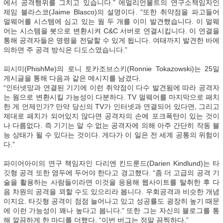
에서 공격행위를 그치고 있습니다.” 에얼리언볼트의 연구소책임자인
제임 블라스코(Jaime Blasco)의 설명이다. “또한 취약점을 파고들어
멀웨어를 시스템에 심고 있는 웜 두 개를 이미 발견했습니다. 이 멀웨
어는 시스템을 봇으로 변환시켜 C&C 서버로 연결시킵니다. 이 연결을
통해 공격자들은 명령을 전달할 수 있게 됩니다. 여태까지 발견한 바에
의하면 주 공격 방식은 디도스였습니다.”
피시미(PhishMe)의 로니 토카조브스키(Ronnie Tokazowski)는 25일
게시글을 통해 다음과 같은 메시지를 남겼다.
“인터넷망과 연결된 기기에 이런 취약점이 다수 발견됨에 따라 공격자
는 웜으로 변환시킬 가능성이 다분하다. TV 멀웨어를 마지막으로 패치
한 게 언제인가? 만약 당신의 TV가 인터넷과 연결되어 있다면, 그리고
제대로 패치가 되어있지 않다면 공격자의 손에 포크폭탄이 있는 것이
나 다름없다. 즉 기기는 알 수 없는 공격자에 의해 아주 간단히 작동 불
능 상태가 될 수 있다는 것이다. 게다가 이 일은 전 세계 공통의 위험이
다.”
파이어아이의 연구 책임자인 다리엔 킨드룬드(Darien Kindlund)는 타
깃형 공격 또한 염두에 두어야 한다고 경고했다. “좀 더 고급의 공격 기
술을 활용하는 사람들이라면 이것을 응용해 웹사이트를 탈취한 후 다
음 차원의 공격을 꾀할 수도 있으리라 봅니다. 우회공격과 비슷한 개념
이지요. 타깃형 공격이 점점 늘어나고 있고 성공률도 굉장히 높기 때문
에 이런 가능성이 꽤나 높다고 봅니다.” 또한 그는 자신의 블로그를 통
해 깔끔하게 한 마디를 더했다. “이번 버그는 정말 끔찍하다.”