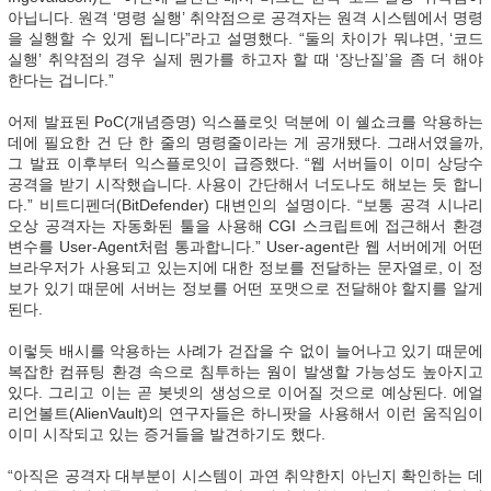
아닙니다. 원격 ‘명령 실행’ 취약점으로 공격자는 원격 시스템에서 명령
을 실행할 수 있게 됩니다”라고 설명했다. “둘의 차이가 뭐냐면, ‘코드
실행’ 취약점의 경우 실제 뭔가를 하고자 할 때 ‘장난질’을 좀 더 해야
한다는 겁니다.”
어제 발표된 PoC(개념증명) 익스플로잇 덕분에 이 쉘쇼크를 악용하는
데에 필요한 건 단 한 줄의 명령줄이라는 게 공개됐다. 그래서였을까,
그 발표 이후부터 익스플로잇이 급증했다. “웹 서버들이 이미 상당수
공격을 받기 시작했습니다. 사용이 간단해서 너도나도 해보는 듯 합니
다.” 비트디펜더(BitDefender) 대변인의 설명이다. “보통 공격 시나리
오상 공격자는 자동화된 툴을 사용해 CGI 스크립트에 접근해서 환경
변수를 User-Agent처럼 통과합니다.” User-agent란 웹 서버에게 어떤
브라우저가 사용되고 있는지에 대한 정보를 전달하는 문자열로, 이 정
보가 있기 때문에 서버는 정보를 어떤 포맷으로 전달해야 할지를 알게
된다.
이렇듯 배시를 악용하는 사례가 걷잡을 수 없이 늘어나고 있기 때문에
복잡한 컴퓨팅 환경 속으로 침투하는 웜이 발생할 가능성도 높아지고
있다. 그리고 이는 곧 봇넷의 생성으로 이어질 것으로 예상된다. 에얼
리언볼트(AlienVault)의 연구자들은 하니팟을 사용해서 이런 움직임이
이미 시작되고 있는 증거들을 발견하기도 했다.
“아직은 공격자 대부분이 시스템이 과연 취약한지 아닌지 확인하는 데