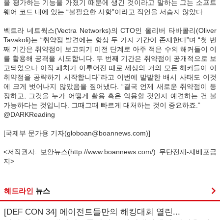
을 평가하는 기능을 가졌기 때문에 생긴 것이라고 말하는 그는 소프트
웨어 코드 내에 있는 “불필요한 사항”이라고 직언을 서슴지 않았다.
벡트라 네트웍스(Vectra Networks)의 CTO인 올리버 타바콜리(Oliver
Tavakoli)는 “취약점 발견에는 항상 두 가지 기간이 존재한다”며 “첫 번
째 기간은 취약점이 보고되기 이전 단계로 아주 적은 수의 해커들이 이
를 활용해 공격을 시도합니다. 두 번째 기간은 취약점이 공개적으로 보
고되었으나 아직 패치가 이루어진 때로 세상의 거의 모든 해커들이 이
취약점을 공략하기 시작합니다”라고 이번에 발발한 배시 사태도 이것
에 크게 벗어나지 않았음을 짚어냈다. “결국 언제 새로운 취약점이 등
장하고, 그것을 누가 어떻게 활용 혹은 악용할 것인지 예견하는 건 불
가능하다는 것입니다. 그때그때 빠르게 대처하는 것이 중요하죠.”
@DARKReading
[국제부 문가용 기자(globoan@boannews.com)]
<저작권자: 보안뉴스(http://www.boannews.com/) 무단전재-재배포금
지>
헤드라인
뉴스
[DEF CON 34] 에이전트들만의 해킹대회 열린...