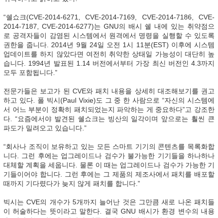
“쉘쇼크(CVE-2014-6271, CVE-2014-7169, CVE-2014-7186, CVE-
2014-7187, CVE-2014-6277)는 GNU의 배시 쉘 내에 있는 취약점으
로 공격자들이 감염된 시스템에서 원격에서 명령을 실행할 수 있도록
권한을 줍니다. 2014년 9월 24일 오전 1시 11분(EST) 이후에 시스템
업데이트를 하지 않았다면 여전히 취약한 상태일 가능성이 대단히 높
습니다. 1994년 발표된 1.14 버전에서부터 가장 최신 버전인 4.3까지
모두 포함됩니다.”
전문가들은 보고가 된 CVE와 패치 내용을 상세히 대조해보기를 권고
하고 있다. 폴 빅시(Paul Vixie)도 그 중 한 사람으로 “자신의 시스템에
서 어느 부분이 정확히 패치되었는지 파악하는 게 중요하다”고 강조한
다. “요즘에서야 발견된 쉘쇼크는 빙산의 일각이며 앞으로는 훨씬 큰
파도가 밀려오고 있습니다.”
“회사나 조직이 보유하고 있는 모든 스마트 기기의 콘텐츠를 목록화합
니다. 그런 후에는 업그레이드나 검수가 불가능한 기기들을 하나하나
대체할 계획을 세웁니다. 물론 이 때는 업그레이드나 검수가 가능한 기
기들이어야 합니다. 그런 후에는 그 제품의 제조사에서 패치를 배포할
때까지 기다렸다가 늦지 않게 패치를 합니다.”
빅시는 CVE의 개수가 5개까지 늘어난 것은 그만큼 새로 나온 패치들
이 허술하다는 뜻이라고 말한다. 결국 GNU 배시가 환경 변수의 내용