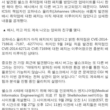
서 발견된 쉘쇼크 취약점에 대한 패치를 받았다면 업데이트를 다시 한
번 해야 한다. 배시에서 또 다른 버그가 보고되었기 때문이다. SANS
ICS의 책임자인 요하네스 울리히(Johannes Ullrich)는 새롭게 발견된
배시 취약점에 대한 패치는 아직 제대로 이루어지지 않았다고 상세한
내용을 공개했다.
▲ 배시, 까고 까도 계속 나오는 양파와 친구를 맺다.
요하네스 울리히가 아직 패치되지 않았다고 밝힌 취약점은 CVE-2014-
7186과 -7187, -6277이다. 하지만 9월 24일 처음 발견된 취약점인
CVE-2014-6271과 CVE-7169에 대한 패치는 이루어졌으면 충분히 배
포까지 이루어진 상태다.
중요한 건 가장 최근에 발견됐다는 배시 버그는 쉘쇼크와는 또 다른 버
그라는 것이다. “여태까지 밝혀진 바에 의하면 환경 변수를 통한 익스
플로잇이 가능하지 않습니다. 즉 쉘쇼크에서 가장 큰 문제였던 CGI 벡
터가 이번 경우에는 전혀 상관이 없어 보입니다.” 아직도 계속해서 실
험과 분석을 진행 중인 울리히의 설명이다.
쉘쇼크 사태에 대응하기 위해 메디컬 인포메틱스 엔지니어링(Medical
Informatics Engineering)의 의료 IT 팀은 Shellshocker.net이라는 웹
사이트를 개설했다. 그 사이트에서도 9월 28일 오전 1시 11분(EST, 한
국 시간으로 9월 27일 오후 12시 11분) 이전에 나온 패치들은 여전히
취약하다고 밝히고 있다.