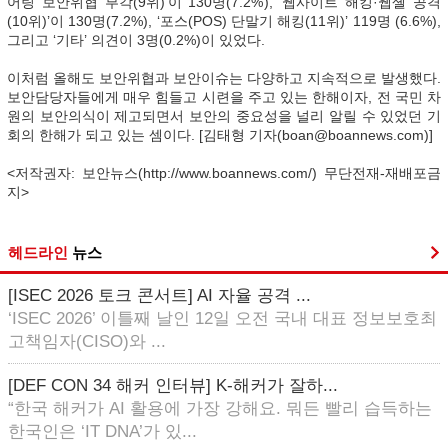
어링 보안위협 부각(9위)’이 130명(7.2%), ‘웹사이트 해킹·웹셸 공격
(10위)’이 130명(7.2%), ‘포스(POS) 단말기 해킹(11위)’ 119명 (6.6%),
그리고 ‘기타’ 의견이 3명(0.2%)이 있었다.
이처럼 올해도 보안위협과 보안이슈는 다양하고 지속적으로 발생했다.
보안담당자들에게 매우 힘들고 시련을 주고 있는 한해이자, 전 국민 차
원의 보안의식이 제고되면서 보안의 중요성을 널리 알릴 수 있었던 기
회의 한해가 되고 있는 셈이다. [김태형 기자(boan@boannews.com)]
<저작권자: 보안뉴스(http://www.boannews.com/) 무단전재-재배포금
지>
헤드라인
뉴스
[ISEC 2026 토크 콘서트] AI 자율 공격 ...
‘ISEC 2026’ 이틀째 날인 12일 오전 국내 대표 정보보호최
고책임자(CISO)와 ...
[DEF CON 34 해커 인터뷰] K-해커가 잘하...
“한국 해커가 AI 활용에 가장 강해요. 뭐든 빨리 습득하는
한국인은 ‘IT DNA’가 있...