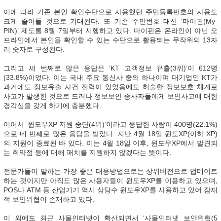
이에 따라 기존 본인 확인수단으로 사용했던 주민등록번호의 사용도
크게 줄어들 것으로 기대된다. 또 기존 주민번호 대신 ‘마이핀(My-
PIN)’ 제도를 8월 7일부터 시행하고 있다. 마이핀은 온라인이 아닌 오
프라인에서 본인을 확인할 수 있는 수단으로 활용되는 무작위의 13자
리 숫자로 구성된다.
그리고 세 번째로 많은 응답은 ‘KT 고객정보 유출(3위)’이 612명
(33.8%)이었다. 이는 국내 주요 통신사 중의 하나이며 대기업인 KT가
과거에도 정보유출 사건 전력이 있었음에도 허술한 정보보호 체계로
사고가 발생한 것으로 드러나 정보보안 종사자들에게 보안사고에 대한
경각심을 갖게 하기에 충분했다.
이어서 ‘윈도우XP 지원 중단(4위)’이라고 응답한 사람이 400명(22.1%)
으로 네 번째로 많은 응답을 받았다. 지난 4월 18일 윈도XP(이하 XP)
의 지원이 종료된 바 있다. 이는 4월 18일 이후, 윈도우XP에서 발견되
는 취약점 등에 대해 패치를 지원하지 않겠다는 뜻이다.
전문가들이 말하는 가장 좋은 대응방법으로는 상위버전으로 업데이트
하는 것이지만 아직도 많은 사용자들이 윈도우XP를 이용하고 있으며,
POS나 ATM 등 산업기기 역시 상당수 윈도우XP를 사용하고 있어 잠재
적 보안위협이 존재하고 있다.
이 외에도 최근 사물인터넷이 확산되면서 ‘사물인터넷 보안위협(5