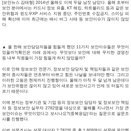
[보안뉴스 김태형] 2014년 올해도 이제 두달 남짓 남았다. 올해 초부터
보안 분야에서는 카드사 정보 유출, KT 해킹, 하트블리드 등과 같은 보
안위협과 윈도우XP 서비스 지원 중단, 주민번호 수집금지, 스미싱 피
해 확산에 이어 최근에는 배시 버그 사태 등 보안이슈가 끊이지 않았
다.
▲ 올 한해 보안담당자들을 힘들게 했던 11가지 보안이슈들은 무엇이
었을까?(확인은 아래 표에서). 무엇보다 보안에 대해 무지한 경영진
등 내부 직원들이 가장 힘들게 하지 않았을까?
이로 인해 정보보안 전문가, 정보보안 담당자 및 책임자들과 같은 보안
분야 종사자들은 연초부터 바쁘고 힘든 나날을 보내야만 했다. 그리고
이러한 고됨은 현재까지 진행형이다. 올해가 아직 두 달 넘게 남은데다
가 보안위협은 끊이지 않고 있어 새로운 보안사고가 언제 또 터질지 모
르기 때문이다.
이에 본지는 정부기관 및 기업 등의 정보보안 담당자 및 정보보안 책임
자 등 정보보안 실무자 2782명을 대상으로 ‘올해를 지나면서 가장 큰
보안이슈는 무엇이었다고 보시나요?(중복응답)’라는 질문으로 설문조
사를 진행했다.
이번 설문조사는 설문 대상자 2,782명 중 총 1,809명이 설문에 응답했