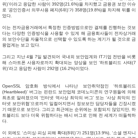
위)’이라고 응답한 사람이 392명(21.6%)을 차지했고 금융권 보안 이슈
로 ‘공인인증서 의무사용 폐지(6위)’가 358명(19.8%)을 차지해 뒤를 이
었다.
이는 전자금융거래에서 특정한 인증방법으로만 결제를 진행하는 것보
다는 다양한 인증방식을 사용할 수 있게 해 금융회사들이 전자상거래
의 보안수단을 자율적으로 선택할 수 있도록 하는 계기가 될 것으로 금
융업계는 보고 있다.
그리고 지난 4월 7일 발견되어 국내외 보안업계와 IT기업 전반을 비롯
해 스마트폰 사용자로까지 확대되는 양상을 보인 ‘하트블리드 사태(7
위)’라고 응답한 사람이 292명 (16.2%)이었다.
OpenSSL 암호화 방식에서 나타난 보안취약점인 ‘하트블리드
(Heartbleed)’ 버그는 핀란드 보안업체 코데노미콘의 연구원들에 의해
최초로 알려졌으며 ‘인터넷 역사상 최악의 버그’ 또는 ‘사상 최악의 인
터넷 보안위협’으로까지 일컬어지면서 정보보안 담당자들을 긴장시켰
기 때문으로 보인다. 그리고 최근에는 순위에는 포함되지 않았지만, 하
트블리드 보다 더욱 위험하다는 배시 버그로 인해 전 세계가 떠들썩하
다.
이 외에도 ‘스미싱·피싱 피해 확대(8위)’가 251명(13.9%), ‘소셜 엔지니