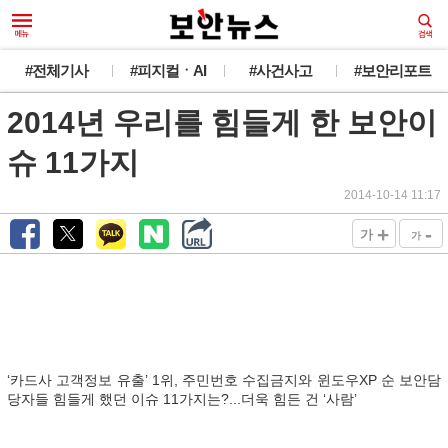
#전체기사
#피지컬ㆍAI
#사건사고
#보안리포트
2014년 우리를 힘들게 한 보안이
슈 11가지
2014-10-14 11:17
+
-
가
가
‘카드사 고객정보 유출’ 1위, 주민번호 수집금지와 윈도우XP 순 보안담
당자들 힘들게 했던 이슈 11가지는?...더욱 힘든 건 ‘사람’