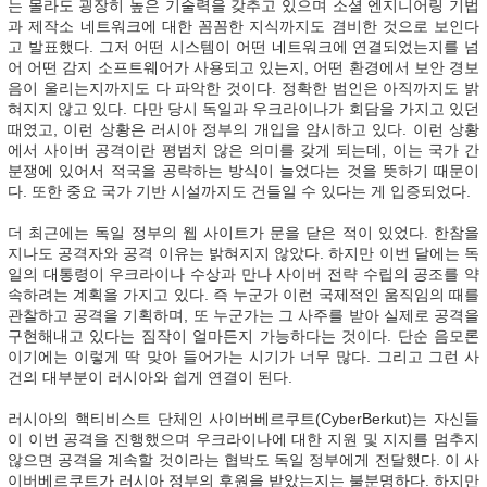
는 몰라도 굉장히 높은 기술력을 갖추고 있으며 소셜 엔지니어링 기법
과 제작소 네트워크에 대한 꼼꼼한 지식까지도 겸비한 것으로 보인다
고 발표했다. 그저 어떤 시스템이 어떤 네트워크에 연결되었는지를 넘
어 어떤 감지 소프트웨어가 사용되고 있는지, 어떤 환경에서 보안 경보
음이 울리는지까지도 다 파악한 것이다. 정확한 범인은 아직까지도 밝
혀지지 않고 있다. 다만 당시 독일과 우크라이나가 회담을 가지고 있던
때였고, 이런 상황은 러시아 정부의 개입을 암시하고 있다. 이런 상황
에서 사이버 공격이란 평범치 않은 의미를 갖게 되는데, 이는 국가 간
분쟁에 있어서 적국을 공략하는 방식이 늘었다는 것을 뜻하기 때문이
다. 또한 중요 국가 기반 시설까지도 건들일 수 있다는 게 입증되었다.
더 최근에는 독일 정부의 웹 사이트가 문을 닫은 적이 있었다. 한참을
지나도 공격자와 공격 이유는 밝혀지지 않았다. 하지만 이번 달에는 독
일의 대통령이 우크라이나 수상과 만나 사이버 전략 수립의 공조를 약
속하려는 계획을 가지고 있다. 즉 누군가 이런 국제적인 움직임의 때를
관찰하고 공격을 기획하며, 또 누군가는 그 사주를 받아 실제로 공격을
구현해내고 있다는 짐작이 얼마든지 가능하다는 것이다. 단순 음모론
이기에는 이렇게 딱 맞아 들어가는 시기가 너무 많다. 그리고 그런 사
건의 대부분이 러시아와 쉽게 연결이 된다.
러시아의 핵티비스트 단체인 사이버베르쿠트(CyberBerkut)는 자신들
이 이번 공격을 진행했으며 우크라이나에 대한 지원 및 지지를 멈추지
않으면 공격을 계속할 것이라는 협박도 독일 정부에게 전달했다. 이 사
이버베르쿠트가 러시아 정부의 후원을 받았는지는 불분명하다. 하지만