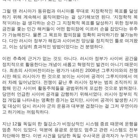
그럴 땐 러시아가 동유럽과 아시아를 무대로 지정학적인 목표를 달성
하기 위해 계속해서 움직여왔다는 걸 상기해보면 된다. ‘지정학적 목
적’이라는 걸 생각하는 순간 그 지정학적 목표를 달성하기 위한 정부와
금전을 쫓는 민간 해커들이 어떤 합의점에 이르러 손을 잡았다는 유추
가 가능해진다. 물론 그 목표와 합의점을 정확히 파악하기란 불가능하
다. 다만 러시아 정부가 해킹과 사이버전 양상을 정치적인 툴로 여겨왔
고, 이는 상당히 효과적인 방법이었다는 건 분명하다.
이런 추측에 근거가 없는 것도 아니다. 러시아 정부가 사이버 공간을
정치적으로 활용한다는 개념이 새롭고 혁명적인 발견이 아니기 때문이
다. 최초의 사이버전이라는 평가가 내려진 2008년 그루지야와의 전쟁
시만 해도 러시아가 한 것으로 보이는 사이버 공격이 그루지야에서 여
러 차례 일어났었다. 전쟁이 끝난 후 러시아 정부는 범죄 조직까지 포
함해 민간 사이버 활동주체들을 광범위하게 포섭한 것으로 밝혀졌다.
당연히 언급한 사이버 공격을 감행하기 위해서였다. 러시아 정부의 직
접 개입을 나타내는 명확한 증거는 없지만, 사이버 공격이 발생한 시기
및 대상이 당시 러시아 군의 운용과 대부분 겹쳤다는 걸 그저 우연이라
고 하기에는 꺼림칙하다.
지난 12월 독일의 한 철강소가 비정상적인 시스템 종료 때문에 운행을
멈춘 적이 있었다. 덕분에 용광로 운영도 멈추고 관련 시스템도 전부
차단해야 했다. 이번 사건을 담당한 독일 수사국은 공격자가 누구인지