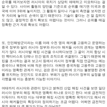
순위를 매겨보자면 러시아의 위치가 상당히 애매하고 미묘하다는 걸
알 수 있다. 사이버 활동의 양만을 기준으로 순위를 매기면 미국과 중
국에 이어 3위에 놓이지만, 그 활동의 질이나 기술의 측면을 보자면 선
두 자리에 놓아도 손색이 없기 때문이다. 기술이 좋다는 건 잘 잡히지
도 않고, 결정적인 증거 확보도 어렵다는 것이다. 그러니 순위를 매길
정확한 근거 자료 확보도 어렵다.
또, 인민해방군이라는 이름 아래 수천 명의 해커를 고용하고 운영하는
중국 정부와 달리 러시아 정부와 러시아 해커들 사이의 관계는 명확하
지가 않다. 러시아발 해킹 사건을 수사하다보면 그 끝이 거의 항상 시
민 핵티비스트 단체나 민간 범죄 조직으로 귀결된다. 그렇기 때문에 해
킹을 조사하는 결과 보고서 등에서 러시아 정부를 직접 언급하는 예는
중국이나 북한에 비해 적은 편이다. 어쩌면 중국처럼 고용주와 고용인
이라는 명확한 관계가 아닌, 검은 돈이 암암리에 오가는 불분명한 관계
를 유지하는 것인지도 모르겠다. 부패가 심한 러시아 정부의 실정을 생
각했을 때 이는 충분히 가능한 이야기다.
여태까지 러시아와 관련이 있다고 밝혀진 산업 해킹 사건을 보면 일단
러시아 정부의 해킹 목적은 명확히 하나로 모이긴 한다. 바로 금전적인
이득이다. 하지만 이는 대부분 해킹 사건의 명확한 목적이기도 해서 러
시아 해커들만의 특징이라 정의하기는 조금 어렵다. 어쩌면 금전적인
목적 뒤에 더 큰 뭔가가 있는 건 아닐까?