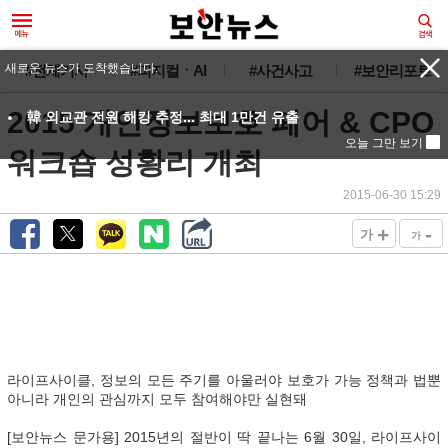
새로운 뉴스가 도착했습니다.
#전체기사
#피지컬ㆍAI
#사건사고
#보안리포트
2015 개인정보보호 페어 & CPO
韓 외교관 전원 해킹 추정... 최대 1만건 유출
오늘 그만 보기
워크숍 성황리 개최
2015-06-30 15:29
+
-
가
가
라이프사이클, 정보의 모든 주기를 아울러야 보호가 가능 정책과 법뿐
아니라 개인의 관심까지 모두 참여해야만 실현돼
[보안뉴스 문가용] 2015년의 절반이 딱 끝나는 6월 30일, 라이프사이