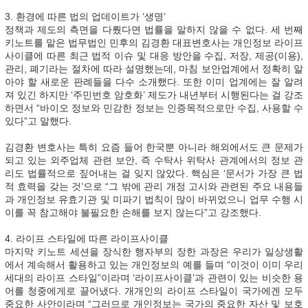
3. 환경에 따른 법의 업데이트가 ‘생명’
정책과 제도의 측면을 다뤘다면 법률을 말하지 않을 수 없다. 세 번째
키노트를 맡은 법무법인 민후의 김경환 대표변호사는 개인정보 라이프
사이클에 따른 최근 법적 이슈 및 대응 방안을 수집, 저장, 제공(이용),
관리, 폐기라는 절차에 따라 설명했는데, 마침 보안업계에서 정확히 알
아야 할 새로운 판례들을 다수 소개했다. 또한 이미 업계에는 잘 알려
져 있긴 하지만 ‘주민번호 암호화’ 제도가 내년부터 시행된다는 걸 강조
하면서 “바이오 정보와 민감한 정보는 인증목적으로만 수집, 사용할 수
있다”고 말했다.
김경환 변호사는 특히 요즘 들어 한국뿐 아니라 해외에서도 큰 문제가
되고 있는 외주업체 관련 보안, 즉 수탁사 위탁사 관계에서의 정보 관
리도 법률적으로 짚어내는 걸 잊지 않았다. 핵심은 ‘문서가 가장 큰 법
적 효력을 갖는 것’으로 “그 밖에 관리 개정 고시와 관련된 주요 내용들
과 개인정보 유효기관 및 미파기 법칙이 많이 바뀌었으니 업무 수행 시
이를 꼭 참고해야 불필요한 손해를 보지 않는다”고 강조했다.
4. 라이프 스타일에 따른 라이프사이클
마지막 키노트 세션을 장식한 행자부의 장한 과장은 우리가 일상생활
에서 계속해서 활용하고 있는 개인정보의 예를 들며 “이것이 이미 우리
세대의 라이프 스타일”이라며 ‘라이프사이클’과 관련이 있는 비슷한 용
어를 청중에게로 끌어냈다. 개개인의 라이프 스타일이 국가에겐 모두
중요한 사안이라며 “그러므로 개인정보는 국가의 중요한 자산 및 보호