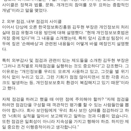
사이클은 정책과 법률, 문화, 개개인의 참여를 모두 요하는 종합적인
개념”이라고 말을 맺었다.
2. 외부 점검, 내부 점검의 사이클
이어서 단상에 오른 한국정보화진흥원 김두현 부장은 개인정보의 처리
실태 점검 유형과 대응 방안에 대해 설명했다. “현재 개인정보보호법은
개정 중에 있다”며 그 내용을 소개했는데, 특히 앞서 김호성 팀장이 서
두에 짚은 ‘손해배상’과 관련된 내용들이 어떻게 바뀔 예정인지 설명했
다.
특히 외부감사 및 점검과 관련이 있는 제도들을 소개한 김두현 부장은
“그러나 조직별로 자체점검을 실행하는 것도 중요하다”고 강조했다. 그
이유로는 “개인정보를 우리도 모르게 사용하고 있고, 그것을 별 위기
의식 없이 누리고 있고, 그런 기회가 점점 많아지면서 또한 각종 리스
크도 발생하는 등, 개인정보보호의 환경이 복잡해지고 있기 때문”이라
고 했다.
자체 점검을 하려고 했을 때 어떤 점에 주의해야 할까? “자체 점검을
하려면 점검단을 구성할 때 객관적인 평가를 할 수 있는 사람들만을 뽑
아야 합니다. 회사 보안팀에게 ‘우리 회사 보안 상태를 점검하라’고 하
면 ‘너희의 실적을 알아서 보고해’라고 말하는 것과 다름이 없습니다.
또한 점검은 일회성이 아니라 지속성을 가지고 행해야 하죠. 하지만 제
일 중요한 건 이행증적이라고 생각합니다.”