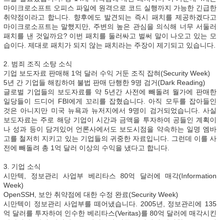
마이크로소프트 오피스 파일에 원격으로 코드 실행까지 가능한 긴급한
취약점이라고 합니다. 향후에도 발견되는 즉시 패치를 제공하겠다고
마이크로소프트는 말했지만, 주변의 높은 관심을 의식해 너무 서둘러
패치를 낸 것일까요? 이번 패치를 둘러싸고 벌써 말이 나오고 있는 모
습이다. 제대로 패치가 되지 않는 패치라는 주장이 제기되고 있습니다.
2. 범죄 조직 소탕 소식
기업 보도자료 판매해 1억 달러 수익 거둔 조직 잡혀(Security Week)
5년 간 기업들 해킹하여 불법 판매 단행한 9명 검거(Dark Reading)
글로벌 기업들의 보도자료를 약 5년간 사전에 빼돌려 월가에 판매한
일당들이 드디어 FBI에게 꼬리를 잡혔습니다. 아직 모두를 잡아들인
것은 아니지만 미국 뉴욕과 뉴저지에서 9명이 검거되었습니다. 사실
보도자료는 주로 해당 기업이 시간과 금액을 투자하여 공들인 계획이
나 성과 등이 담겨있어 언론사에서도 보도시점을 약속하는 일명 엠바
고를 철저히 지키고 있는 기업들의 귀중한 자료입니다. 그런데 이를 사
전에 빼돌려 총 1억 달러 이상의 수익을 냈다고 합니다.
3. 기업 소식
시만텍, 정보관리 사업부 베리타스 80억 달러에 매각(Information
Week)
OpenSSH, 보안 취약점에 대한 수정 완료(Security Week)
시만텍이 정보관리 사업부를 떼어냈습니다. 2005년, 정보관리에 135
억 달러를 투자하여 인수한 베리타스(Veritas)를 80억 달러에 매각시킨