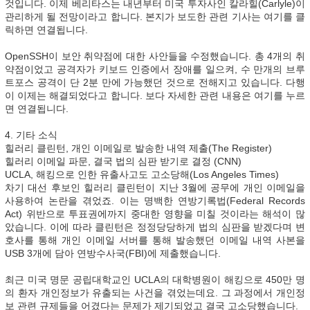
것입니다. 이제 베리타스는 내년부터 미국 투자사인 칼라힐(Carlyle)이
관리하게 될 전망이라고 합니다. 본지가 보도한 관련 기사는 여기를 클
릭하면 연결됩니다.
OpenSSH이 보안 취약점에 대한 사안들을 수정했습니다. 총 4개의 취
약점이었고 공격자가 키보드 인증에서 장애를 일으켜, 수 만개의 브루
트포스 공격이 단 2분 만에 가능했던 것으로 전해지고 있습니다. 다행
이 이제는 해결되었다고 합니다. 보다 자세한 관련 내용은 여기를 누르
면 연결됩니다.
4. 기타 소식
힐러리 클린턴, 개인 이메일로 발송한 내역 제출(The Register)
힐러리 이메일 파문, 결국 법의 심판 받기로 결정 (CNN)
UCLA, 해킹으로 인한 유출사고도 고소당해(Los Angeles Times)
차기 대선 후보인 힐러리 클린턴이 지난 3월에 공무에 개인 이메일을
사용하여 논란을 겪었죠. 이는 명백한 연방기록법(Federal Records
Act) 위반으로 투표권에까지 중대한 영향을 미칠 것이라는 해석이 많
았습니다. 이에 따라 클린턴은 정정당당하게 법의 심판을 받겠다며 변
호사를 통해 개인 이메일 서버를 통해 발송했던 이메일 내역 사본을
USB 3개에 담아 연방수사국(FBI)에 제출했습니다.
최근 미국 명문 공립대학교인 UCLA의 대학병원이 해킹으로 450만 명
의 환자 개인정보가 유출되는 사건을 겪었는데요. 그 과정에서 개인정
보 관련 규제들을 어겼다는 문제가 제기되었고 결국 고소당했습니다.