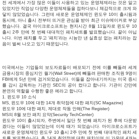
전 세계에서 가장 많은 이들이 사용하고 있는 운영체제라는 것은 알고
있었지만 직업상 다양한 운영체제들을 접하다보니 체감적으로 크게 와
닿지 않았었습니다. 그런데 새로운 운영체제인 윈도우 10이 출시됨과
동시에, 아니 출시 전부터 뜨거운 관심을 받아 최근 이슈메이커로 부상
했습니다. 결국 마이크로소프트는 현지시간 8월 11일자로 윈도우 10
출시 2주 만에 첫 번째 대대적인 패치세트를 발표했습니다. 끝이 아닙
니다. 이번 패치를 두고 ‘패치’라는 시늉만 낸 실효성 없는 패치라는 잡
음이 벌써 나오고 있기 때문입니다.
미국에서는 기업들의 보도자료들이 배포되기 전에 이를 빼돌려 세계
금융시장의 중심지인 월가(Wall Street)에 빼돌려 판매한 조직원 9명이
FBI에게 5년 만에 검거되었습니다. 이들을 잡아내기까지는 미국 증시
를 감시 감독하는 기관인 SEC의 공이 컸다고 합니다. 기관이 간만에
본연의 역할을 수행한 좋은 예라고 합니다.
1. 윈도우 10 소식
MS, 윈도우 10에 대한 14개 취약점에 대한 패치(SC Magazine)
윈도우 10에 대한 패치, 제대로 작동 안해(The Register)
MS의 8월 보안 패치 요약(Security TechCenter)
윈도우 10이 출시되자, 주변에서 일단 첫 번째 패치가 된 후에 다운받
겠다는 이들이 많았었는데 이제 때가 되었습니다. 마이크로소프트가
새로운 운영체제인 윈도우 10 출시 2주 만에 첫 번째 대대적인 패치 세
트를 발표했습니다. 총 14개 취약점에 대한 패치이며 이 가운데 4개는