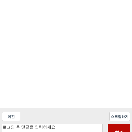
이전
스크랩하기