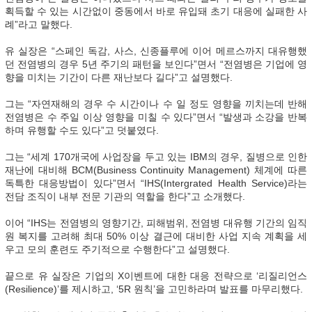
획득할 수 있는 시간없이 중동에서 바로 유입돼 초기 대응에 실패한 사
례”라고 말했다.
유 실장은 “스페인 독감, 사스, 신종플루에 이어 메르스까지 대유행했
던 전염병의 경우 5년 주기의 패턴을 보인다”면서 “전염병은 기업에 영
향을 미치는 기간이 다른 재난보다 길다”고 설명했다.
그는 “자연재해의 경우 수 시간이나 수 일 정도 영향을 끼치는데 반해
전염병은 수 주일 이상 영향을 미칠 수 있다”면서 “발생과 소강을 반복
하며 유행할 수도 있다”고 덧붙였다.
그는 “세계 170개국에 사업장을 두고 있는 IBM의 경우, 질병으로 인한
재난에 대비해 BCM(Business Continuity Management) 체계에 따른
독특한 대응방법이 있다”면서 “IHS(Intergrated Health Service)라는
전담 조직이 내부 전문 기관의 역할을 한다”고 소개했다.
이어 “IHS는 전염병의 영향기간, 피해범위, 전염병 대유행 기간의 임직
원 복지를 고려해 최대 50% 이상 결근에 대비한 사업 지속 계획을 세
우고 모의 훈련도 주기적으로 수행한다”고 설명했다.
끝으로 유 실장은 기업의 X이벤트에 대한 대응 전략으로 ‘리질리언스
(Resilience)’를 제시하고, ‘5R 원칙’을 고민하라며 발표를 마무리했다.