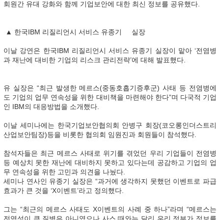
회원간 유대 강화와 함께 기업보안에 대한 최신 정보를 공유했다.
▲ 한국IBM 리질리언시 서비스 유종기 실장
이날 강연은 한국IBM 리질리언시 서비스 유종기 실장이 맡아 ‘전염병
과 재난에 대비한 기업의 리스크 관리전략’에 대해 발표했다.
유 실장은 “최근 발생한 메르스(중동호흡기증후군) 사태 등 전염병에
도 기업의 업무 연속성을 위한 대비책을 마련해야 한다”며 다국적 기업
인 IBM의 대응방법을 소개했다.
이날 세미나에는 한국기업보안협의회 안병구 회장(코오롱인더스트리
산업보안팀장)등을 비롯한 협의회 임원진과 회원들이 참석했다.
참석자들은 최근 메르스 사태로 위기를 겪었던 우리 기업들이 전염병
등 예상치 못한 재난에 대비하지 못하고 있다는데 공감하고 기업의 업
무 연속성을 위한 고민과 의견을 나눴다.
세미나 연사인 유종기 실장은 “과거에 생각하지 못했던 이벤트로 파급
효과가 큰 것을 ‘X이벤트’라고 정의했다.
그는 “최근의 메르스 사태도 X이벤트의 사례 중 하나”라며 “메르스는
전염성이 큰 질병은 아니였으나 사스 때와는 달리 우리 정부가 정보를