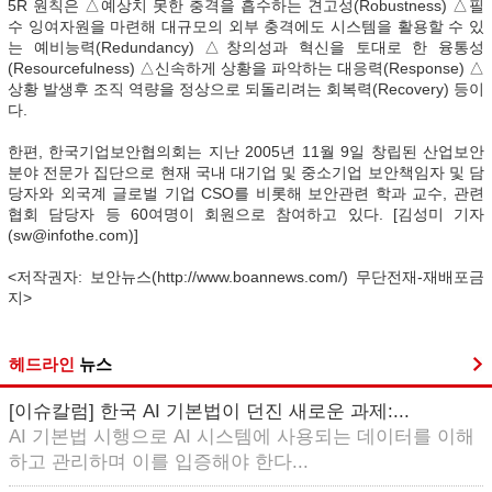
5R 원칙은 △예상치 못한 충격을 흡수하는 견고성(Robustness) △필
수 잉여자원을 마련해 대규모의 외부 충격에도 시스템을 활용할 수 있
는 예비능력(Redundancy) △창의성과 혁신을 토대로 한 융통성
(Resourcefulness) △신속하게 상황을 파악하는 대응력(Response) △
상황 발생후 조직 역량을 정상으로 되돌리려는 회복력(Recovery) 등이
다.
한편, 한국기업보안협의회는 지난 2005년 11월 9일 창립된 산업보안
분야 전문가 집단으로 현재 국내 대기업 및 중소기업 보안책임자 및 담
당자와 외국계 글로벌 기업 CSO를 비롯해 보안관련 학과 교수, 관련
협회 담당자 등 60여명이 회원으로 참여하고 있다. [김성미 기자
(sw@infothe.com)]
<저작권자: 보안뉴스(http://www.boannews.com/) 무단전재-재배포금
지>
헤드라인
뉴스
[이슈칼럼] 한국 AI 기본법이 던진 새로운 과제:...
AI 기본법 시행으로 AI 시스템에 사용되는 데이터를 이해
하고 관리하며 이를 입증해야 한다...