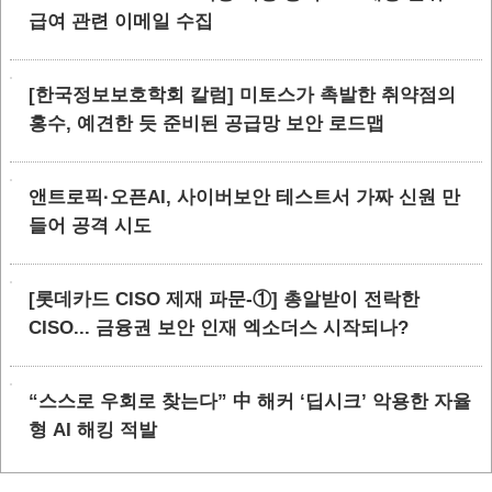
급여 관련 이메일 수집
[한국정보보호학회 칼럼] 미토스가 촉발한 취약점의
홍수, 예견한 듯 준비된 공급망 보안 로드맵
앤트로픽·오픈AI, 사이버보안 테스트서 가짜 신원 만
들어 공격 시도
[롯데카드 CISO 제재 파문-①] 총알받이 전락한
CISO... 금융권 보안 인재 엑소더스 시작되나?
“스스로 우회로 찾는다” 中 해커 ‘딥시크’ 악용한 자율
형 AI 해킹 적발