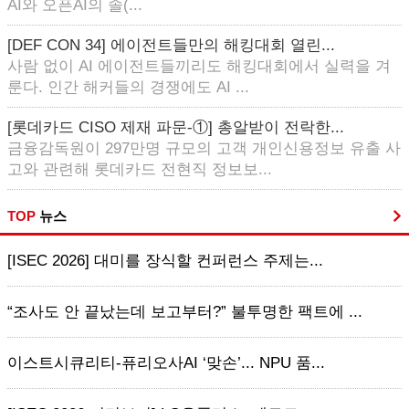
AI와 오픈AI의 솔(...
[DEF CON 34] 에이전트들만의 해킹대회 열린...
사람 없이 AI 에이전트들끼리도 해킹대회에서 실력을 겨
룬다. 인간 해커들의 경쟁에도 AI ...
[롯데카드 CISO 제재 파문-①] 총알받이 전락한...
금융감독원이 297만명 규모의 고객 개인신용정보 유출 사
고와 관련해 롯데카드 전현직 정보보...
TOP
뉴스
[ISEC 2026] 대미를 장식할 컨퍼런스 주제는...
“조사도 안 끝났는데 보고부터?” 불투명한 팩트에 ...
이스트시큐리티-퓨리오사AI ‘맞손’... NPU 품...