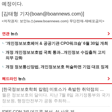
예정이다.
[김태형 기자(
boan@boannews.com
)]
<저작권자: 보안뉴스(
www.boannews.com
) 무단전재-재배포금지>
연관
뉴스
‘개인정보보호페어 & 공공기관 CPO워크숍’ 6월 30일 개최
개정 개인정보보호법 국회 통과...개인정보 수집출처 고지
의무 강화
개정 정보통신망법, 개인정보보호 허술하면 기업 대표 징계
헤드라인
뉴스
[한국정보보호학회 칼럼] 미토스가 촉발한 취약점의 ...
월은 정보보호의 달이다. 지난 7월 8일 과기정통부와 국가
정보원, 행정안전부가 공동 주최하...
[DEF CON 34] 데프콘 본선, AI 사용 제...