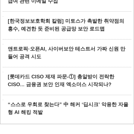
급여 관련 이메일 수집
[한국정보보호학회 칼럼] 미토스가 촉발한 취약점의
홍수, 예견한 듯 준비된 공급망 보안 로드맵
앤트로픽·오픈AI, 사이버보안 테스트서 가짜 신원 만
들어 공격 시도
[롯데카드 CISO 제재 파문-①] 총알받이 전락한
CISO... 금융권 보안 인재 엑소더스 시작되나?
“스스로 우회로 찾는다” 中 해커 ‘딥시크’ 악용한 자율
형 AI 해킹 적발