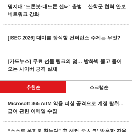
명지대 ‘드론봇·대드론 센터’ 출범... 산학군 협력 안보
네트워크 강화
[ISEC 2026] 대미를 장식할 컨퍼런스 주제는 무엇?
[카드뉴스] 무료 선물 링크의 덫… 방화벽 뚫고 들어
오는 사이버 공격 실체
추천순
스크랩순
Microsoft 365 AitM 악용 피싱 공격으로 계정 탈취...
급여 관련 이메일 수집
“스스로 우회로 찾는다” 中 해커 ‘딥시크’ 악용한 자율